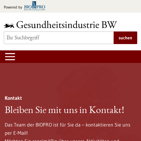
zum
Powered by
Inhalt
springen
suchen
Innovation und Startups
Wegweiser Regulatorik
Kontakt
Innovation und Startups
Wegweiser Regulatorik
Bleiben Sie mit uns in Kontakt!
Gesundheitsindustrie BW
Die Plattform Innovation und Startups unterstützt
Das Team der BIOPRO ist für Sie da – kontaktieren Sie uns
Gründerinnen und Gründer im Bereich der Life-Sciences
per E-Mail!
Der Wegweiser Regulatorik Gesundheitsindustrie BW der
entlang des gesamten Gründungsprozesses. Das Angebot