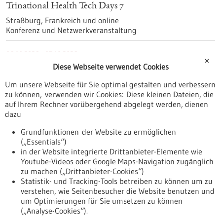
Trinational Health Tech Days 7
Straßburg, Frankreich und online
Konferenz und Netzwerkveranstaltung
06.10.2026
-
07.10.2026
✕
Diese Webseite verwendet Cookies
Quantum Effects 2026
Stuttgart
Um unsere Webseite für Sie optimal gestalten und verbessern
Konferenz & Ausstellung
zu können, verwenden wir Cookies: Diese kleinen Dateien, die
auf Ihrem Rechner vorübergehend abgelegt werden, dienen
dazu
03.09.2026
-
04.09.2026
International NAKO Conference 2026: Forschung
Grundfunktionen der Website zu ermöglichen
vernetzen, Gesundheit verbessern
(„Essentials“)
in der Website integrierte Drittanbieter-Elemente wie
München
Youtube-Videos oder Google Maps-Navigation zugänglich
Kongress/Symposium
zu machen („Drittanbieter-Cookies“)
Statistik- und Tracking-Tools betreiben zu können um zu
verstehen, wie Seitenbesucher die Website benutzen und
Nach oben
um Optimierungen für Sie umsetzen zu können
(„Analyse-Cookies“).