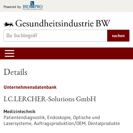
zum
Powered by
Inhalt
springen
suchen
Details
Unternehmensdatenbank
I.C.LERCHER-Solutions GmbH
Medizintechnik
Patientendiagnostik, Endoskopie, Optische und
Lasersysteme, Auftragsproduktion/OEM, Dentalprodukte