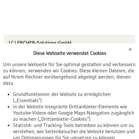
I.C.LERCHER-Solutions GmbH
Im Sägenloh 8
✕
Diese Webseite verwendet Cookies
78333 Stockach
Um unsere Webseite für Sie optimal gestalten und verbessern
info(at)icl-s.de
zu können, verwenden wir Cookies: Diese kleinen Dateien, die
www.iclercher-solutions.de
auf Ihrem Rechner vorübergehend abgelegt werden, dienen
dazu
Konstanz / Oberschwaben
Grundfunktionen der Website zu ermöglichen
(„Essentials“)
in der Website integrierte Drittanbieter-Elemente wie
Youtube-Videos oder Google Maps-Navigation zugänglich
Zurück zur Ergebnisliste
zu machen („Drittanbieter-Cookies“)
Statistik- und Tracking-Tools betreiben zu können um zu
verstehen, wie Seitenbesucher die Website benutzen und
Nach oben
um Optimierungen für Sie umsetzen zu können