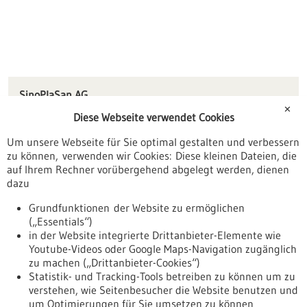
SinoPlaSan AG
Baltmannsweiler Straße 50
✕
Diese Webseite verwendet Cookies
73262 Reichenbach an der Fils
Um unsere Webseite für Sie optimal gestalten und verbessern
info(at)sinoplasan.com
zu können, verwenden wir Cookies: Diese kleinen Dateien, die
www.sinoplasan.de
auf Ihrem Rechner vorübergehend abgelegt werden, dienen
dazu
Stuttgart
Grundfunktionen der Website zu ermöglichen
(„Essentials“)
in der Website integrierte Drittanbieter-Elemente wie
Youtube-Videos oder Google Maps-Navigation zugänglich
Zurück zur Ergebnisliste
zu machen („Drittanbieter-Cookies“)
Statistik- und Tracking-Tools betreiben zu können um zu
verstehen, wie Seitenbesucher die Website benutzen und
Nach oben
um Optimierungen für Sie umsetzen zu können