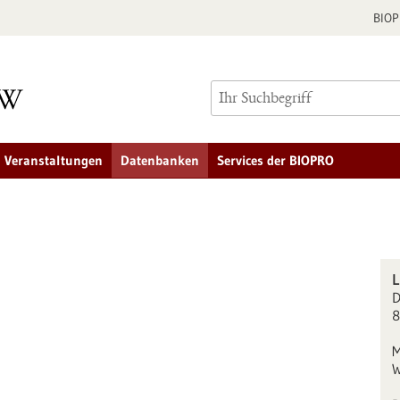
BIO
Veranstaltungen
Datenbanken
Services der BIOPRO
L
D
8
M
W