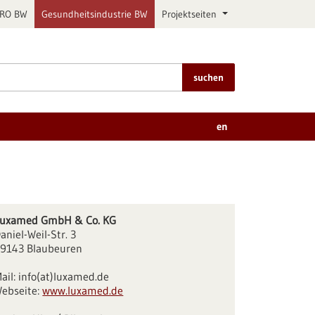
PRO BW
Gesundheitsindustrie BW
Projektseiten
suchen
en
uxamed GmbH & Co. KG
aniel-Weil-Str. 3
9143 Blaubeuren
ail:
info(at)luxamed.de
ebseite:
www.luxamed.de