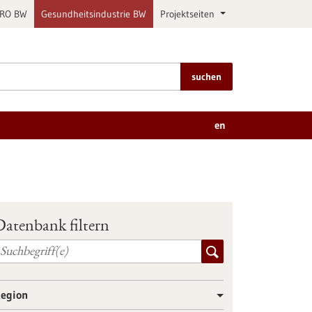
PRO BW
Gesundheitsindustrie BW
Projektseiten
suchen
en
Datenbank filtern
egion