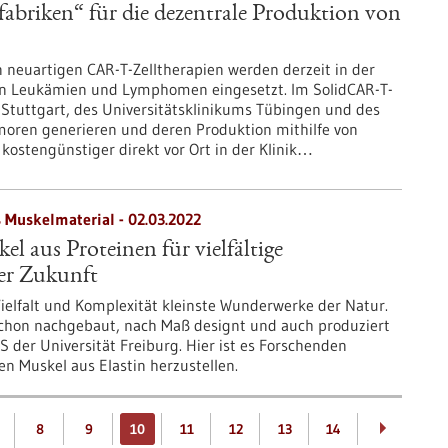
abriken“ für die dezentrale Produktion von
 neuartigen CAR-T-Zelltherapien werden derzeit in der
n Leukämien und Lymphomen eingesetzt. Im SolidCAR-T-
 Stuttgart, des Universitätsklinikums Tübingen und des
moren generieren und deren Produktion mithilfe von
kostengünstiger direkt vor Ort in der Klinik…
s Muskelmaterial - 02.03.2022
l aus Proteinen für vielfältige
r Zukunft
 Vielfalt und Komplexität kleinste Wunderwerke der Natur.
chon nachgebaut, nach Maß designt und auch produziert
 der Universität Freiburg. Hier ist es Forschenden
n Muskel aus Elastin herzustellen.
…
8
9
10
11
12
13
14