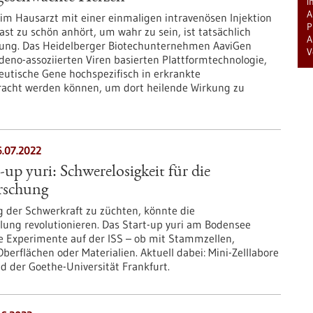
i
A
im Hausarzt mit einer einmaligen intravenösen Injektion
P
ast zu schön anhört, um wahr zu sein, ist tatsächlich
A
klung. Das Heidelberger Biotechunternehmen AaviGen
V
Adeno-assoziierten Viren basierten Plattformtechnologie,
eutische Gene hochspezifisch in erkrankte
acht werden können, um dort heilende Wirkung zu
6.07.2022
up yuri: Schwerelosigkeit für die
rschung
g der Schwerkraft zu züchten, könnte die
ng revolutionieren. Das Start-up yuri am Bodensee
 Experimente auf der ISS – ob mit Stammzellen,
berflächen oder Materialien. Aktuell dabei: Mini-Zelllabore
nd der Goethe-Universität Frankfurt.