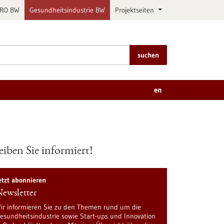
PRO BW
Gesundheitsindustrie BW
Projektseiten
suchen
en
eiben Sie informiert!
etzt abonnieren
ewsletter
ir informieren Sie zu den Themen rund um die
esundheitsindustrie sowie Start-ups und Innovation