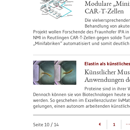
Modulare „Minif
CAR-T-Zellen
Die vielversprechenden
Behandlung von akute
Projekt wollen Forschende des Fraunhofer IPA in
NMI in Reutlingen CAR-T-Zellen gegen solide Tu
„Minifabriken“ automatisiert und somit deutlich 
Elastin als künstliche
Künstlicher Muske
Anwendungen de
Proteine sind in ihrer
Dennoch können sie von Biotechnologen heute s
werden. So geschehen im Exzellenzcluster livMatS
gelungen, einen autonom arbeitenden künstliche
Seite
10
/
14
1