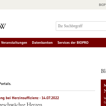
BIO
Veranstaltungen
Datenbanken
Services der BIOPRO
Bl
ortals.
J
N
g bei Herzinsuffizienz - 14.07.2022
W
G
 geschwächte Herzen