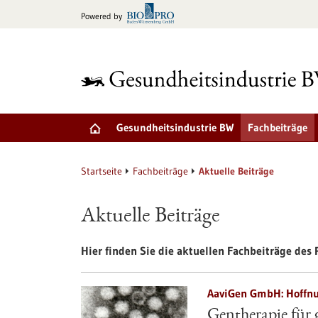
zum
Powered by
Inhalt
springen
Gesundheitsindustrie BW
Fachbeiträge
Startseite
Fachbeiträge
Aktuelle Beiträge
Aktuelle Beiträge
Hier finden Sie die aktuellen Fachbeiträge des P
AaviGen GmbH: Hoffnun
Gentherapie für