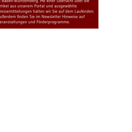
n Baden-Württemberg. Mit einer Übersicht über die
rtikel aus unserem Portal und ausgewählte
ressemitteilungen halten wir Sie auf dem Laufenden.
ußerdem finden Sie im Newsletter Hinweise auf
eranstaltungen und Förderprogramme.