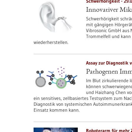
Schwerhörigkeit - 29.
Innovativer Mikr
Schwerhörigkeit schrän
mit gängigen Hörgerät
Vibrosonic GmbH aus 
Trommelfell und kann 
wiederherstellen.
Assay zur Diagnostik
Pathogenen Imm
Im Blut zirkulierende 
können schwerwiegende
und Haizhang Chen vom
ein sensitives, zellbasiertes Testsystem zum Na
Diagnostik von systemischen Autoimmunerkrank
Einsatz kommen kann.
Roboterarm für mehr Z