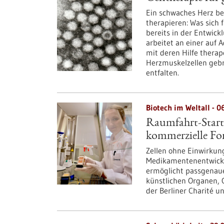
Ein schwaches Herz be
therapieren: Was sich f
bereits in der Entwic
arbeitet an einer auf 
mit deren Hilfe therap
Herzmuskelzellen gebr
entfalten.
Biotech im Weltall - 0
Raumfahrt-Start-
kommerzielle Fo
Zellen ohne Einwirkun
Medikamentenentwicklu
ermöglicht passgenaue
künstlichen Organen, O
der Berliner Charité u