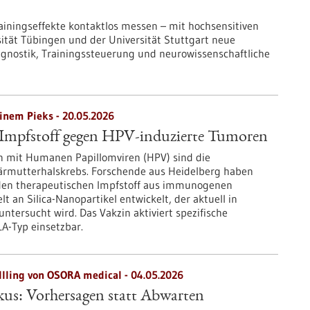
ainingseffekte kontaktlos messen – mit hochsensitiven
tät Tübingen und der Universität Stuttgart neue
agnostik, Trainingssteuerung und neurowissenschaftliche
inem Pieks - 20.05.2026
 Impfstoff gegen HPV-induzierte Tumoren
n mit Humanen Papillomviren (HPV) sind die
ärmutterhalskrebs. Forschende aus Heidelberg haben
nden therapeutischen Impfstoff aus immunogenen
t an Silica-Nanopartikel entwickelt, der aktuell in
untersucht wird. Das Vakzin aktiviert spezifische
A-Typ einsetzbar.
llling von OSORA medical - 04.05.2026
kus: Vorhersagen statt Abwarten