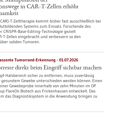
che Manipulation der
ionswege in CAR-T-Zellen erhöht
samkeit
CAR)-T-Zelltherapie kommt bisher fast ausschließlich bei
lutbildenden Systems zum Einsatz. Forschende des
der CRISPR-Base-Editing-Technologie gezielt
-T-Zellen eingebracht und verbessern so den
über soliden Tumoren.
oreszente Tumorrand-Erkennung - 01.07.2026
rreste direkt beim Eingriff sichtbar machen
f-Halsbereich sicher zu entfernen, muss zuverlässig
 gesundem Gewebe unterschieden werden können. Einen
einer Gewebeprobe innerhalb von zehn Minuten im OP
up FlareOn Biotech aus Frickenhausen entwickelt. Das
um das Diagnostiksystem in die Anwendung bringen zu