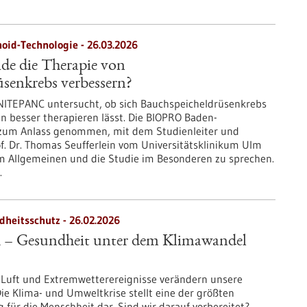
oid-Technologie - 26.03.2026
e die Therapie von
senkrebs verbessern?
UNITEPANC untersucht, ob sich Bauchspeicheldrüsenkrebs
n besser therapieren lässt. Die BIOPRO Baden-
zum Anlass genommen, mit dem Studienleiter und
f. Dr. Thomas Seufferlein vom Universitätsklinikum Ulm
m Allgemeinen und die Studie im Besonderen zu sprechen.
.
dheitsschutz - 26.02.2026
h – Gesundheit unter dem Klimawandel
e Luft und Extremwetterereignisse verändern unsere
e Klima- und Umweltkrise stellt eine der größten
für die Menschheit dar. Sind wir darauf vorbereitet?