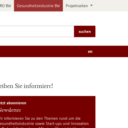
PRO BW
Gesundheitsindustrie BW
Projektseiten
suchen
en
eiben Sie informiert!
etzt abonnieren
ewsletter
ir informieren Sie zu den Themen rund um die
esundheitsindustrie sowie Start-ups und Innovation