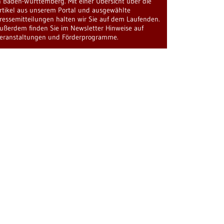
n Baden-Württemberg. Mit einer Übersicht über die
rtikel aus unserem Portal und ausgewählte
ressemitteilungen halten wir Sie auf dem Laufenden.
ußerdem finden Sie im Newsletter Hinweise auf
eranstaltungen und Förderprogramme.