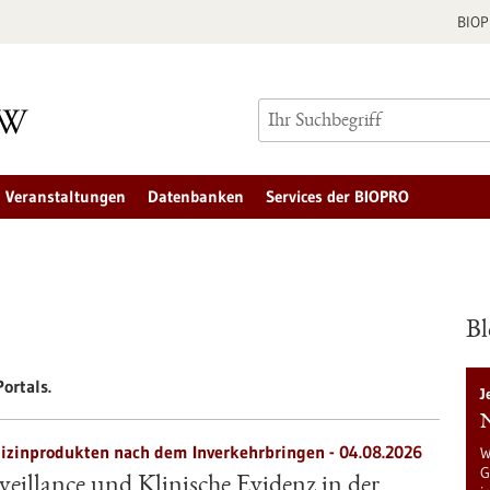
BIO
Veranstaltungen
Datenbanken
Services der BIOPRO
Bl
ortals.
J
N
zinprodukten nach dem Inverkehrbringen - 04.08.2026
W
G
eillance und Klinische Evidenz in der