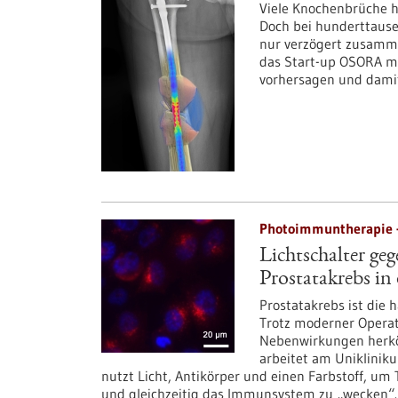
Viele Knochenbrüche he
Doch bei hunderttause
nur verzögert zusammen
das Start-up OSORA me
vorhersagen und damit
Photoimmuntherapie -
Lichtschalter g
Prostatakrebs in
Prostatakrebs ist die
Trotz moderner Operat
Nebenwirkungen herköm
arbeitet am Uniklinik
nutzt Licht, Antikörper und einen Farbstoff, um
und gleichzeitig das Immunsystem zu „wecken“.