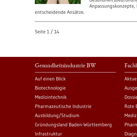
Anpassungskonzepte, H
entscheidende Ansätze.
Seite
1
/
14
Gesundheitsindustrie BW
Fachb
Auf einen Blick
Aktue
Biotechnologie
Ausge
Medizintechnik
Dossi
Pharmazeutische Industrie
Rote 
Ausbildung/Studium
Mediz
Gründungsland Baden-Württemberg
Pharm
Infrastruktur
Diagn