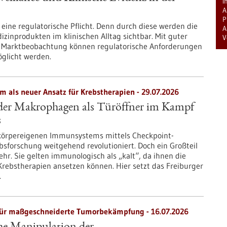
i
A
P
 eine regulatorische Pflicht. Denn durch diese werden die
A
izinprodukten im klinischen Alltag sichtbar. Mit guter
V
 Marktbeobachtung können regulatorische Anforderungen
öglicht werden.
als neuer Ansatz für Krebstherapien - 29.07.2026
er Makrophagen als Türöffner im Kampf
s
 körpereigenen Immunsystems mittels Checkpoint-
ebsforschung weitgehend revolutioniert. Doch ein Großteil
r. Sie gelten immunologisch als „kalt“, da ihnen die
Krebstherapien ansetzen können. Hier setzt das Freiburger
.
für maßgeschneiderte Tumorbekämpfung - 16.07.2026