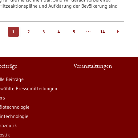
itzeaktionspläne und Aufklärung der Bevölkerung sind
…
1
2
3
4
5
14
eiträge
Veranstaltungen
lle Beiträge
wählte Pressemitteilungen
ers
Biotechnologie
intechnologie
azeutik
ostik