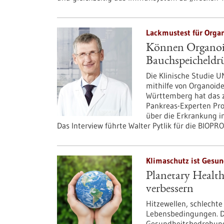
Lackmustest für Organ
Können Organoid
Bauchspeicheldrü
Die Klinische Studie 
mithilfe von Organoide
Württemberg hat das 
Pankreas-Experten Pro
über die Erkrankung i
Das Interview führte Walter Pytlik für die BIOPRO
Klimaschutz ist Gesun
Planetary Healt
verbessern
Hitzewellen, schlecht
Lebensbedingungen. Di
Gesundheitsbedrohung 