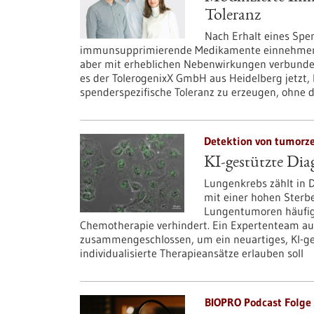
Toleranz
Nach Erhalt eines Spe
immunsupprimierende Medikamente einnehmen. D
aber mit erheblichen Nebenwirkungen verbunden.
es der TolerogenixX GmbH aus Heidelberg jetzt
spenderspezifische Toleranz zu erzeugen, ohne
Detektion von tumorzel
KI-gestützte Di
Lungenkrebs zählt in 
mit einer hohen Sterbe
Lungentumoren häufig e
Chemotherapie verhindert. Ein Expertenteam a
zusammengeschlossen, um ein neuartiges, KI-ges
individualisierte Therapieansätze erlauben soll
BIOPRO Podcast Folge 