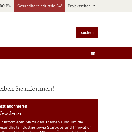
PRO BW
Gesundheitsindustrie BW
Projektseiten
suchen
en
eiben Sie informiert!
etzt abonnieren
ewsletter
ir informieren Sie zu den Themen rund um die
esundheitsindustrie sowie Start-ups und Innovation