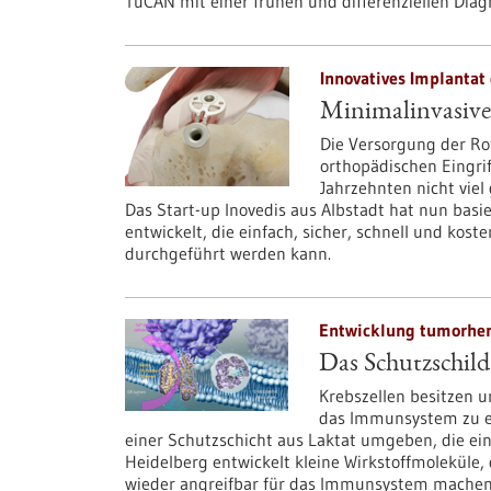
TuCAN mit einer frühen und differenziellen Dia
Innovatives Implantat
Minimalinvasive
Die Versorgung der Ro
orthopädischen Eingrif
Jahrzehnten nicht viel 
Das Start-up Inovedis aus Albstadt hat nun bas
entwickelt, die einfach, sicher, schnell und kos
durchgeführt werden kann.
Entwicklung tumorhem
Das Schutzschild
Krebszellen besitzen 
das Immunsystem zu en
einer Schutzschicht aus Laktat umgeben, die e
Heidelberg entwickelt kleine Wirkstoffmoleküle, 
wieder angreifbar für das Immunsystem machen