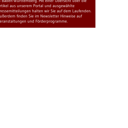
n Baden-Württemberg. Mit einer Übersicht über die
rtikel aus unserem Portal und ausgewählte
ressemitteilungen halten wir Sie auf dem Laufenden.
ußerdem finden Sie im Newsletter Hinweise auf
eranstaltungen und Förderprogramme.