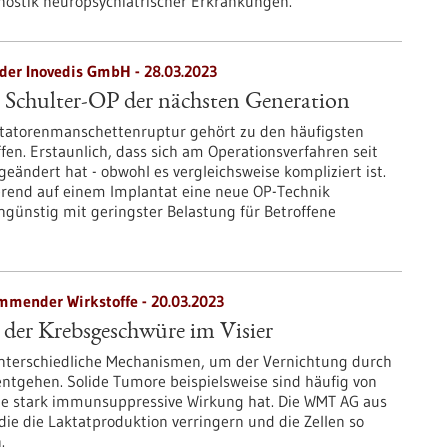
gnostik neuropsychiatrischer Erkrankungen.
 der Inovedis GmbH - 28.03.2023
 Schulter-OP der nächsten Generation
tatorenmanschettenruptur gehört zu den häufigsten
fen. Erstaunlich, dass sich am Operationsverfahren seit
geändert hat - obwohl es vergleichsweise kompliziert ist.
ierend auf einem Implantat eine neue OP-Technik
tengünstig mit geringster Belastung für Betroffene
mender Wirkstoffe - 20.03.2023
 der Krebsgeschwüre im Visier
unterschiedliche Mechanismen, um der Vernichtung durch
tgehen. Solide Tumore beispielsweise sind häufig von
ine stark immunsuppressive Wirkung hat. Die WMT AG aus
die die Laktatproduktion verringern und die Zellen so
.