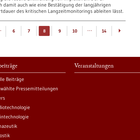
h damit auch wie eine Bestätigung der langjährigen
Fortdauer des kritischen Langzeitmonitorings ableiten lässt.
…
…
6
7
8
9
10
14
eiträge
Veranstaltungen
lle Beiträge
wählte Pressemitteilungen
ers
Biotechnologie
intechnologie
azeutik
ostik