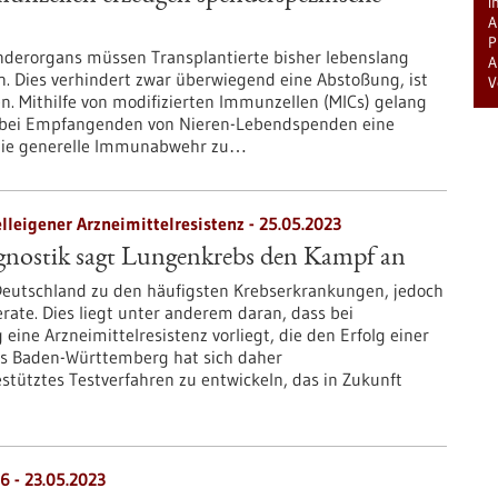
i
A
P
nderorgans müssen Transplantierte bisher lebenslang
A
ies verhindert zwar überwiegend eine Abstoßung, ist
V
 Mithilfe von modifizierten Immunzellen (MICs) gelang
, bei Empfangenden von Nieren-Lebendspenden eine
 die generelle Immunabwehr zu…
leigener Arzneimittelresistenz - 25.05.2023
agnostik sagt Lungenkrebs den Kampf an
Deutschland zu den häufigsten Krebserkrankungen, jedoch
rate. Dies liegt unter anderem daran, dass bei
ine Arzneimittelresistenz vorliegt, die den Erfolg einer
us Baden-Württemberg hat sich daher
tütztes Testverfahren zu entwickeln, das in Zukunft
6 - 23.05.2023