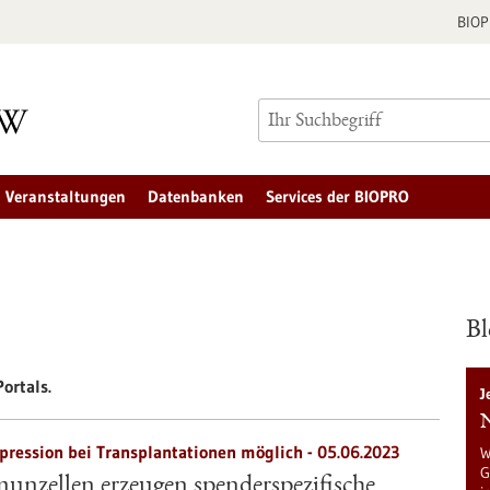
BIO
Veranstaltungen
Datenbanken
Services der BIOPRO
Bl
ortals.
J
N
ession bei Transplantationen möglich - 05.06.2023
W
G
unzellen erzeugen spenderspezifische