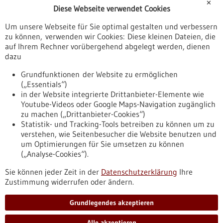
✕
Diese Webseite verwendet Cookies
Jetzt abonnieren
Um unsere Webseite für Sie optimal gestalten und verbessern
Newsletter
zu können, verwenden wir Cookies: Diese kleinen Dateien, die
Wir informieren Sie zu den Themen rund um die
auf Ihrem Rechner vorübergehend abgelegt werden, dienen
Gesundheitsindustrie sowie Start-ups und Innovation in Baden-
dazu
Württemberg. Mit einer Übersicht über die Artikel aus unserem
Portal und ausgewählte Pressemitteilungen halten wir Sie auf
Grundfunktionen der Website zu ermöglichen
dem Laufenden. Außerdem finden Sie im Newsletter Hinweise
(„Essentials“)
auf Veranstaltungen und Förderprogramme.
in der Website integrierte Drittanbieter-Elemente wie
Youtube-Videos oder Google Maps-Navigation zugänglich
zu machen („Drittanbieter-Cookies“)
Statistik- und Tracking-Tools betreiben zu können um zu
verstehen, wie Seitenbesucher die Website benutzen und
Nach oben
um Optimierungen für Sie umsetzen zu können
(„Analyse-Cookies“).
Sie können jeder Zeit in der
Datenschutzerklärung
Ihre
Informiert bleiben
Zustimmung widerrufen oder ändern.
Newsletter abonnieren
Grundlegendes akzeptieren
Alle akzeptieren