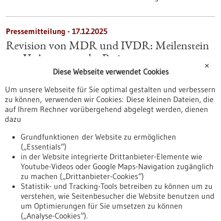
Pressemitteilung - 17.12.2025
Revision von MDR und IVDR: Meilenstein
zur Verbesserung der Patientenversorgung
✕
Diese Webseite verwendet Cookies
Mit der gestrigen (16. Dezember) Vorlage eines Reformpakets
zur europäischen Medizinprodukteverordnung (MDR) und In-
Um unsere Webseite für Sie optimal gestalten und verbessern
vitro-Diagnostika-Verordnung (IVDR) werden wichtige Signale
zu können, verwenden wir Cookies: Diese kleinen Dateien, die
für eine spürbare Entlastung der Medizintechnikindustrie
auf Ihrem Rechner vorübergehend abgelegt werden, dienen
gesetzt.
dazu
Grundfunktionen der Website zu ermöglichen
…
…
1
27
28
29
30
31
160
(„Essentials“)
in der Website integrierte Drittanbieter-Elemente wie
Youtube-Videos oder Google Maps-Navigation zugänglich
zu machen („Drittanbieter-Cookies“)
Statistik- und Tracking-Tools betreiben zu können um zu
verstehen, wie Seitenbesucher die Website benutzen und
Nach oben
um Optimierungen für Sie umsetzen zu können
(„Analyse-Cookies“).