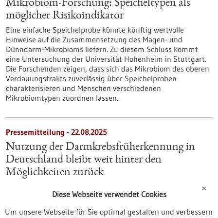
Mikrobiom-Forschung: Speicheltypen als
möglicher Risikoindikator
Eine einfache Speichelprobe könnte künftig wertvolle
Hinweise auf die Zusammensetzung des Magen- und
Dünndarm-Mikrobioms liefern. Zu diesem Schluss kommt
eine Untersuchung der Universität Hohenheim in Stuttgart.
Die Forschenden zeigen, dass sich das Mikrobiom des oberen
Verdauungstrakts zuverlässig über Speichelproben
charakterisieren und Menschen verschiedenen
Mikrobiomtypen zuordnen lassen.
Pressemitteilung - 22.08.2025
Nutzung der Darmkrebsfrüherkennung in
Deutschland bleibt weit hinter den
Möglichkeiten zurück
Nur ein kleiner Bruchteil der anspruchsberechtigten
✕
Diese Webseite verwendet Cookies
Bevölkerung nutzt das Darmkrebs-Früherkennungsangebot,
zeigt eine neue Studie des Deutschen
Um unsere Webseite für Sie optimal gestalten und verbessern
Krebsforschungszentrums (DKFZ) und der BARMER