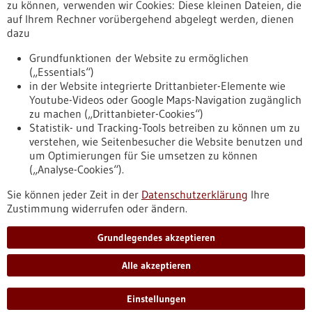
zu können, verwenden wir Cookies: Diese kleinen Dateien, die
Krankenversicherung. Organisierte Programme könnten die
auf Ihrem Rechner vorübergehend abgelegt werden, dienen
Teilnahmeraten deutlich steigern.
dazu
Grundfunktionen der Website zu ermöglichen
…
…
1
40
41
42
43
44
160
(„Essentials“)
in der Website integrierte Drittanbieter-Elemente wie
Youtube-Videos oder Google Maps-Navigation zugänglich
zu machen („Drittanbieter-Cookies“)
Statistik- und Tracking-Tools betreiben zu können um zu
verstehen, wie Seitenbesucher die Website benutzen und
Nach oben
um Optimierungen für Sie umsetzen zu können
(„Analyse-Cookies“).
Sie können jeder Zeit in der
Datenschutzerklärung
Ihre
Informiert bleiben
Zustimmung widerrufen oder ändern.
Newsletter abonnieren
Grundlegendes akzeptieren
Alle akzeptieren
2026
©
Einstellungen