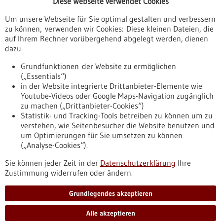
Diese Webseite verwendet Cookies
Veranstaltungen
Um unsere Webseite für Sie optimal gestalten und verbessern
Erscheinungsdatum
zu können, verwenden wir Cookies: Diese kleinen Dateien, die
auf Ihrem Rechner vorübergehend abgelegt werden, dienen
dazu
zurücksetzen
Grundfunktionen der Website zu ermöglichen
(„Essentials“)
anzeigen
in der Website integrierte Drittanbieter-Elemente wie
Youtube-Videos oder Google Maps-Navigation zugänglich
zu machen („Drittanbieter-Cookies“)
Statistik- und Tracking-Tools betreiben zu können um zu
verstehen, wie Seitenbesucher die Website benutzen und
Nach oben
um Optimierungen für Sie umsetzen zu können
(„Analyse-Cookies“).
Sie können jeder Zeit in der
Datenschutzerklärung
Ihre
Informiert bleiben
Zustimmung widerrufen oder ändern.
Newsletter abonnieren
Grundlegendes akzeptieren
Alle akzeptieren