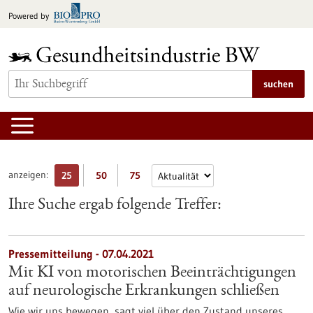
zum
Powered by
Inhalt
springen
suchen
anzeigen:
25
50
75
Ihre Suche ergab folgende Treffer:
Pressemitteilung - 07.04.2021
Mit KI von motorischen Beeinträchtigungen
auf neurologische Erkrankungen schließen
Wie wir uns bewegen, sagt viel über den Zustand unseres