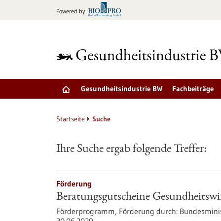
zum
Powered by
Inhalt
springen
Gesundheitsindustrie BW
Fachbeiträge
Startseite
Suche
Ihre Suche ergab folgende Treffer:
Förderung
Beratungsgutscheine Gesundheitswir
Förderprogramm,
Förderung durch:
Bundesminis