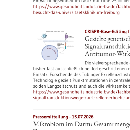
Entwicklungseinheit im DIGIZ mit rund 25 Millio
https://www.gesundheitsindustrie-bw.de/fachbe
besucht-das-universitaetsklinikum-freiburg
CRISPR-Base-Editing 
Gezielte genetis
Signaltransdukt
Antitumor-Wirk
Die vielversprechende
bisher fast ausschließlich bei fortgeschritten
Einsatz. Forschende des Tübinger Exzellenzclust
Technologie gezielt Punktmutationen in zentral
so den Langzeitschutz und auch die Wirksamkei
https://www.gesundheitsindustrie-bw.de/fachbe
signaltransduktionswege-car-t-zellen-erhoeht-a
Pressemitteilung - 15.07.2026
Mikrobiom im Darm: Gesamtmenge sc