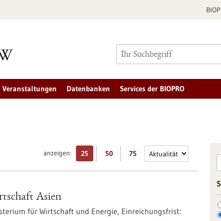
BIO
Veranstaltungen
Datenbanken
Services der BIOPRO
anzeigen:
25
50
75
S
tschaft Asien
terium für Wirtschaft und Energie,
Einreichungsfrist: