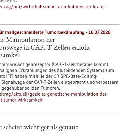
nen Euro.
itrag/pm/wirtschaftsministerin-hoffmeister-kraut-
für maßgeschneiderte Tumorbekämpfung - 16.07.2026
che Manipulation der
ionswege in CAR-T-Zellen erhöht
samkeit
 chimäre Antigenrezeptor (CAR)-T-Zelltherapie kommt
en malignen Erkrankungen des blutbildenden Systems zum
ers iFIT haben mithilfe der CRISPR-Base-Editing-
e Signalwege der CAR-T-Zellen eingebracht und verbessern
t gegenüber soliden Tumoren.
itrag/aktuell/gezielte-genetische-manipulation-der-
ntitumor-wirksamkeit
heint wichtiger als genaue