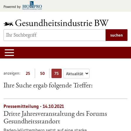
zum
Powered by
Inhalt
springen
suchen
anzeigen:
25
50
75
Ihre Suche ergab folgende Treffer:
Pressemitteilung - 14.10.2021
Dritte Jahresveranstaltung des Forums
Gesundheitsstandort
Baden-Württemberg setzt auf eine starke