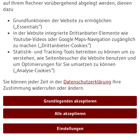
auf Ihrem Rechner vorübergehend abgelegt werden, dienen
Württemberg wächst auf 500 Akteure aus Krankenhäusern
dazu
und Pflegeeinrichtungen, Forschungsinstituten und
Universitäten sowie Biotech-, Pharma- und
Grundfunktionen der Website zu ermöglichen
Medizintechnikfirmen in Baden-Württemberg.
(„Essentials“)
https://www.forum-gesundheitsstandort-
in der Website integrierte Drittanbieter-Elemente wie
bw.de/infothek/news-presse/forum-gesundheitsstandort-
Youtube-Videos oder Google Maps-Navigation zugänglich
baden-wuerttemberg-auf-wachstumskurs
zu machen („Drittanbieter-Cookies“)
Statistik- und Tracking-Tools betreiben zu können um zu
verstehen, wie Seitenbesucher die Website benutzen und
Pressemitteilung - 09.09.2021
um Optimierungen für Sie umsetzen zu können
Maschinelles Lernen verbessert die biologische
(„Analyse-Cookies“).
Bildanalyse
Sie können jeder Zeit in der
Datenschutzerklärung
Ihre
Mit der superauflösenden Mikroskopie gewinnen
Zustimmung widerrufen oder ändern.
Wissenschaftlerinnen und Wissenschaftler neue Einblicke in
die Welt der Zellen und können nanometerkleine Strukturen
Grundlegendes akzeptieren
im Zellinneren erkunden. Das Verfahren hat die
Lichtmikroskopie revolutioniert und seinen Erfindern 2014
Alle akzeptieren
den Nobelpreis für Chemie eingebracht. Tübinger KI-Forscher
haben in einem internationalen Projekt einen Algorithmus
Einstellungen
entwickelt, der diese Technologie wesentlich beschleunigt.
https://www.gesundheitsindustrie-