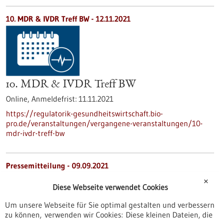
10. MDR & IVDR Treff BW -
12.11.2021
10. MDR & IVDR Treff BW
Online,
Anmeldefrist:
11.11.2021
https://regulatorik-gesundheitswirtschaft.bio-
pro.de/veranstaltungen/vergangene-veranstaltungen/10-
mdr-ivdr-treff-bw
Pressemitteilung - 09.09.2021
Forum Gesundheitsstandort Baden-
✕
Diese Webseite verwendet Cookies
Württemberg auf Wachstumskurs
Um unsere Webseite für Sie optimal gestalten und verbessern
Stuttgart, 09.09.2021. Das von Ministerpräsident Winfried
zu können, verwenden wir Cookies: Diese kleinen Dateien, die
Kretschmann initiierte Forum Gesundheitsstandort Baden-