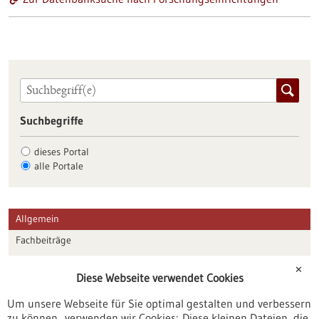
Suchbegriffe
dieses Portal
alle Portale
Allgemein
Fachbeiträge
Förderungen
✕
Diese Webseite verwendet Cookies
Veranstaltungen
Um unsere Webseite für Sie optimal gestalten und verbessern
Erscheinungsdatum
zu können, verwenden wir Cookies: Diese kleinen Dateien, die