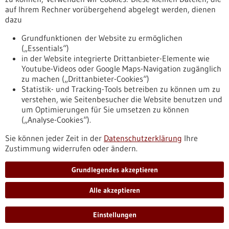
auf Ihrem Rechner vorübergehend abgelegt werden, dienen
dazu
zurücksetzen
Grundfunktionen der Website zu ermöglichen
(„Essentials“)
anzeigen
in der Website integrierte Drittanbieter-Elemente wie
Youtube-Videos oder Google Maps-Navigation zugänglich
zu machen („Drittanbieter-Cookies“)
Statistik- und Tracking-Tools betreiben zu können um zu
verstehen, wie Seitenbesucher die Website benutzen und
Nach oben
um Optimierungen für Sie umsetzen zu können
(„Analyse-Cookies“).
Sie können jeder Zeit in der
Datenschutzerklärung
Ihre
Informiert bleiben
Zustimmung widerrufen oder ändern.
Newsletter abonnieren
Grundlegendes akzeptieren
Alle akzeptieren
2026
©
Einstellungen