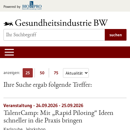
zum
Powered by
Inhalt
springen
suchen
anzeigen:
25
50
75
Ihre Suche ergab folgende Treffer:
Veranstaltung -
24.09.2026
-
25.09.2026
TalentCamp: Mit „Rapid Piloting“ Ideen
schneller in die Praxis bringen
Karlsruhe ,
Workshop