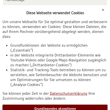
Förderungen
✕
Diese Webseite verwendet Cookies
Veranstaltungen
Um unsere Webseite für Sie optimal gestalten und verbessern
Erscheinungsdatum
zu können, verwenden wir Cookies: Diese kleinen Dateien, die
auf Ihrem Rechner vorübergehend abgelegt werden, dienen
dazu
zurücksetzen
Grundfunktionen der Website zu ermöglichen
(„Essentials“)
anzeigen
in der Website integrierte Drittanbieter-Elemente wie
Youtube-Videos oder Google Maps-Navigation zugänglich
zu machen („Drittanbieter-Cookies“)
Statistik- und Tracking-Tools betreiben zu können um zu
verstehen, wie Seitenbesucher die Website benutzen und
Nach oben
um Optimierungen für Sie umsetzen zu können
(„Analyse-Cookies“).
Sie können jeder Zeit in der
Datenschutzerklärung
Ihre
Informiert bleiben
Zustimmung widerrufen oder ändern.
Newsletter abonnieren
Grundlegendes akzeptieren