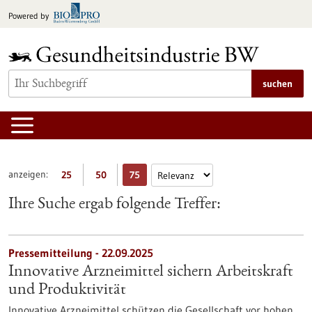
zum
Powered by
Inhalt
springen
suchen
anzeigen:
25
50
75
Ihre Suche ergab folgende Treffer:
Pressemitteilung - 22.09.2025
Innovative Arzneimittel sichern Arbeitskraft
und Produktivität
Innovative Arzneimittel schützen die Gesellschaft vor hohen