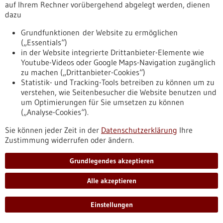
Mini-3D-Druck im Körper
auf Ihrem Rechner vorübergehend abgelegt werden, dienen
dazu
Dr. Andrea Toulouse vom Institut für Technische Optik erhält
von der Carl-Zeiss-Stiftung im Rahmen des Programms CZS
Grundfunktionen der Website zu ermöglichen
Nexus eine mit 1,8 Millionen Euro dotierte Förderung für den
(„Essentials“)
Aufbau einer neuen Nachwuchsgruppe. Die Wissenschaftlerin
in der Website integrierte Drittanbieter-Elemente wie
forscht im Bereich der Mikrooptik und des faserbasierten 3D-
Youtube-Videos oder Google Maps-Navigation zugänglich
Drucks. Ihre Vision sind 3D-Drucker, die eines Tages
zu machen („Drittanbieter-Cookies“)
biologisches Gewebe direkt im Körper aufbauen können.
Statistik- und Tracking-Tools betreiben zu können um zu
https://www.gesundheitsindustrie-
verstehen, wie Seitenbesucher die Website benutzen und
bw.de/fachbeitrag/pm/mini-3d-druck-im-koerper
um Optimierungen für Sie umsetzen zu können
(„Analyse-Cookies“).
Pressemitteilung - 13.10.2025
Sie können jeder Zeit in der
Datenschutzerklärung
Ihre
Zustimmung widerrufen oder ändern.
Gesundheitsversorgung nach Corona fast
normal – Risiken für Ältere bleiben
Grundlegendes akzeptieren
Während der Corona-Pandemie brach die Zahl der
Arztbesuche in Europa dramatisch ein – besonders bei
Alle akzeptieren
älteren Menschen und chronisch Kranken. Eine Studie des
Heidelberg Institute of Global Health der Medizinischen
Einstellungen
Fakultät Heidelberg der Universität Heidelberg zeigt: Die
Versorgung hat sich zwar in fast allen Ländern wieder erholt,