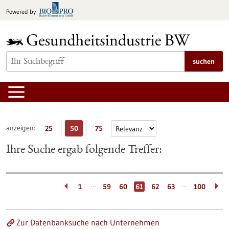
zum
Powered by
Inhalt
springen
suchen
anzeigen:
25
50
75
Ihre Suche ergab folgende Treffer:
…
…
1
59
60
61
62
63
100
Zur Datenbanksuche nach Unternehmen