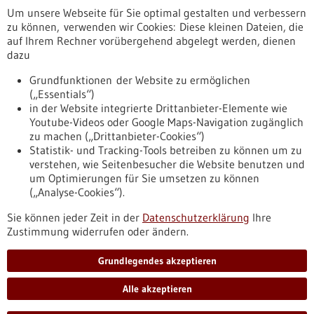
Um unsere Webseite für Sie optimal gestalten und verbessern
Erscheinungsdatum
zu können, verwenden wir Cookies: Diese kleinen Dateien, die
auf Ihrem Rechner vorübergehend abgelegt werden, dienen
dazu
zurücksetzen
Grundfunktionen der Website zu ermöglichen
(„Essentials“)
anzeigen
in der Website integrierte Drittanbieter-Elemente wie
Youtube-Videos oder Google Maps-Navigation zugänglich
zu machen („Drittanbieter-Cookies“)
Statistik- und Tracking-Tools betreiben zu können um zu
verstehen, wie Seitenbesucher die Website benutzen und
Nach oben
um Optimierungen für Sie umsetzen zu können
(„Analyse-Cookies“).
Sie können jeder Zeit in der
Datenschutzerklärung
Ihre
Informiert bleiben
Zustimmung widerrufen oder ändern.
Newsletter abonnieren
Grundlegendes akzeptieren
Alle akzeptieren