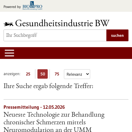
zum
Powered by
Inhalt
springen
suchen
anzeigen:
25
50
75
Ihre Suche ergab folgende Treffer:
Pressemitteilung - 12.05.2026
Neueste Technologie zur Behandlung
chronischer Schmerzen mittels
Neuromodulation an der UMM