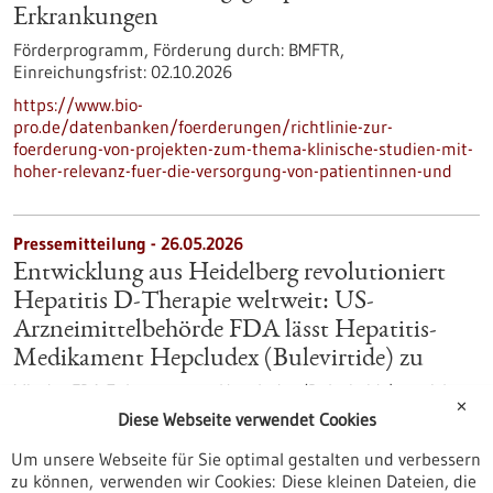
Erkrankungen
Förderprogramm,
Förderung durch:
BMFTR,
Einreichungsfrist:
02.10.2026
https://www.bio-
pro.de/datenbanken/foerderungen/richtlinie-zur-
foerderung-von-projekten-zum-thema-klinische-studien-mit-
hoher-relevanz-fuer-die-versorgung-von-patientinnen-und
Pressemitteilung - 26.05.2026
Entwicklung aus Heidelberg revolutioniert
Hepatitis D-Therapie weltweit: US-
Arzneimittelbehörde FDA lässt Hepatitis-
Medikament Hepcludex (Bulevirtide) zu
Mit der FDA-Zulassung von Hepcludex (Bulevirtide) erreicht
✕
eine an der Medizinischen Fakultät Heidelberg der
Diese Webseite verwendet Cookies
Universität Heidelberg, am Universitätsklinikum Heidelberg
und im Deutschen Zentrum für Infektionsforschung
Um unsere Webseite für Sie optimal gestalten und verbessern
entwickelte Therapie gegen chronische Hepatitis D nun auch
zu können, verwenden wir Cookies: Diese kleinen Dateien, die