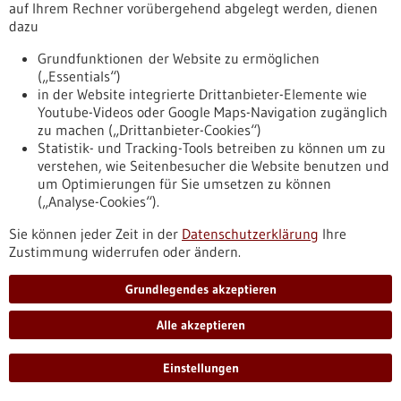
den weltweit wichtigsten Arzneimittelmarkt.
auf Ihrem Rechner vorübergehend abgelegt werden, dienen
https://www.gesundheitsindustrie-
dazu
bw.de/fachbeitrag/pm/entwicklung-aus-heidelberg-
Grundfunktionen der Website zu ermöglichen
revolutioniert-hepatitis-d-therapie-weltweit-us-
(„Essentials“)
arzneimittelbehoerde-fda-laesst-hepatitis-medikament
in der Website integrierte Drittanbieter-Elemente wie
Youtube-Videos oder Google Maps-Navigation zugänglich
zu machen („Drittanbieter-Cookies“)
Förderung
Statistik- und Tracking-Tools betreiben zu können um zu
Förderung von Forschungsvorhaben von
verstehen, wie Seitenbesucher die Website benutzen und
Hochschulen für Angewandte Wissenschaften
um Optimierungen für Sie umsetzen zu können
(„Analyse-Cookies“).
zur anwendungsbezogenen
Weiterentwicklung von
Sie können jeder Zeit in der
Datenschutzerklärung
Ihre
Zustimmung widerrufen oder ändern.
Forschungsergebnissen (HAW-
ForschungsSchub) im Rahmen des
Grundlegendes akzeptieren
Programms „Forschung an Hochschulen für
Angewandte Wissenschaften“
Alle akzeptieren
Förderprogramm,
Förderung durch:
BMFTR,
Einreichungsfrist:
15.10.2026
Einstellungen
https://www.gesundheitsindustrie-