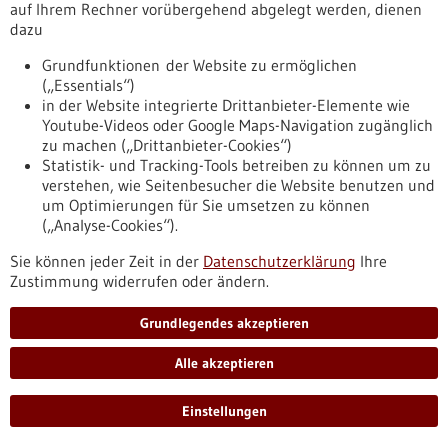
Sitemap
auf Ihrem Rechner vorübergehend abgelegt werden, dienen
dazu
https://www.forum-gesundheitsstandort-bw.de/sitemap
Grundfunktionen der Website zu ermöglichen
(„Essentials“)
Übersicht
in der Website integrierte Drittanbieter-Elemente wie
Youtube-Videos oder Google Maps-Navigation zugänglich
Datenschutzerklärung
zu machen („Drittanbieter-Cookies“)
https://www.digitale-gesundheit-
Statistik- und Tracking-Tools betreiben zu können um zu
bw.de/datenschutzerklaerung
verstehen, wie Seitenbesucher die Website benutzen und
um Optimierungen für Sie umsetzen zu können
(„Analyse-Cookies“).
Übersicht
Sie können jeder Zeit in der
Datenschutzerklärung
Ihre
Datenschutzerklärung
Zustimmung widerrufen oder ändern.
https://www.forum-gesundheitsstandort-
bw.de/datenschutzerklaerung
Grundlegendes akzeptieren
Alle akzeptieren
Übersicht
Impressum
Einstellungen
https://www.digitale-gesundheit-bw.de/impressum