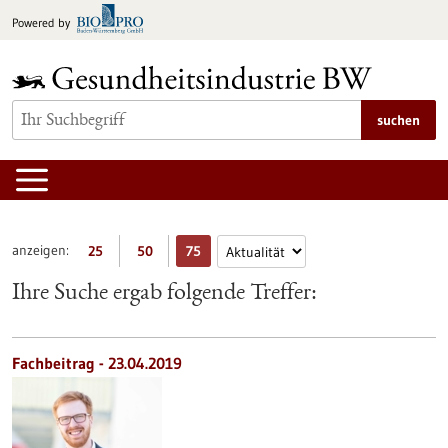
zum
Powered by
Inhalt
springen
suchen
anzeigen:
25
50
75
Ihre Suche ergab folgende Treffer:
Fachbeitrag - 23.04.2019