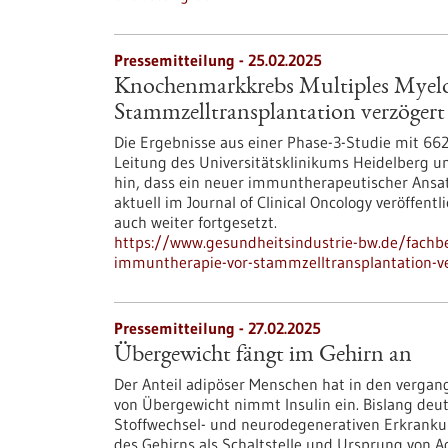
Pressemitteilung - 25.02.2025
Knochenmarkkrebs Multiples Myel
Stammzelltransplantation verzögert
Die Ergebnisse aus einer Phase-3-Studie mit 662
Leitung des Universitätsklinikums Heidelberg u
hin, dass ein neuer immuntherapeutischer Ansatz
aktuell im Journal of Clinical Oncology veröffent
auch weiter fortgesetzt.
https://www.gesundheitsindustrie-bw.de/fach
immuntherapie-vor-stammzelltransplantation-ve
Pressemitteilung - 27.02.2025
Übergewicht fängt im Gehirn an
Der Anteil adipöser Menschen hat in den verga
von Übergewicht nimmt Insulin ein. Bislang deute
Stoffwechsel- und neurodegenerativen Erkrankung
des Gehirns als Schaltstelle und Ursprung von A