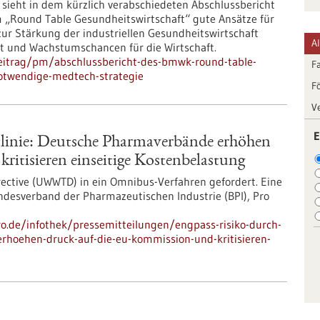
sieht in dem kürzlich verabschiedeten Abschlussbericht
„Round Table Gesundheitswirtschaft“ gute Ansätze für
 Stärkung der industriellen Gesundheitswirtschaft
A
tät und Wachstumschancen für die Wirtschaft.
eitrag/pm/abschlussbericht-des-bmwk-round-table-
F
notwendige-medtech-strategie
F
V
E
tlinie: Deutsche Pharmaverbände erhöhen
itisieren einseitige Kostenbelastung
ctive (UWWTD) in ein Omnibus-Verfahren gefordert. Eine
esverband der Pharmazeutischen Industrie (BPI), Pro
pro.de/infothek/pressemitteilungen/engpass-risiko-durch-
rhoehen-druck-auf-die-eu-kommission-und-kritisieren-