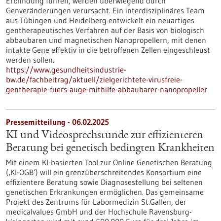
Erblindung führen, werden überwiegend durch
Genveränderungen verursacht. Ein interdisziplinäres Team
aus Tübingen und Heidelberg entwickelt ein neuartiges
gentherapeutisches Verfahren auf der Basis von biologisch
abbaubaren und magnetischen Nanopropellern, mit denen
intakte Gene effektiv in die betroffenen Zellen eingeschleust
werden sollen.
https://www.gesundheitsindustrie-
bw.de/fachbeitrag/aktuell/zielgerichtete-virusfreie-
gentherapie-fuers-auge-mithilfe-abbaubarer-nanopropeller
Pressemitteilung - 06.02.2025
KI und Videosprechstunde zur effizienteren
Beratung bei genetisch bedingten Krankheiten
Mit einem KI-basierten Tool zur Online Genetischen Beratung
(‚KI-OGB‘) will ein grenzüberschreitendes Konsortium eine
effizientere Beratung sowie Diagnosestellung bei seltenen
genetischen Erkrankungen ermöglichen. Das gemeinsame
Projekt des Zentrums für Labormedizin St.Gallen, der
medicalvalues GmbH und der Hochschule Ravensburg-