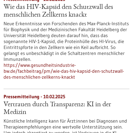
Wie das HIV-Kapsid den Schutzwall des
menschlichen Zellkerns knackt
Neue Erkenntnisse von Forschenden des Max-Planck-Instituts
für Biophysik und der Medizinischen Fakultät Heidelberg der
Universität Heidelberg deuten darauf hin, dass das
sogenannte HIV-1-Kapsid, die Proteinhülle des HI-Virus, die
Eintrittspforte in den Zellkern wie ein Keil aufbricht. So
gelangt es unbeschädigt in die Schaltzentren menschlicher
Immunzellen.
https://www.gesundheitsindustrie-
bw.de/fachbeitrag/pm/wie-das-hiv-kapsid-den-schutzwall-
des-menschlichen-zellkerns-knackt
Pressemitteilung - 10.02.2025
Vertrauen durch Transparenz: KI in der
Medizin
Künstliche Intelligenz kann für Ärzt:innen bei Diagnosen und
Therapieempfehlungen eine wertvolle Unterstützung sein.
Um jedoch akzeptiert zu werden, ist Vertrauen in die KI