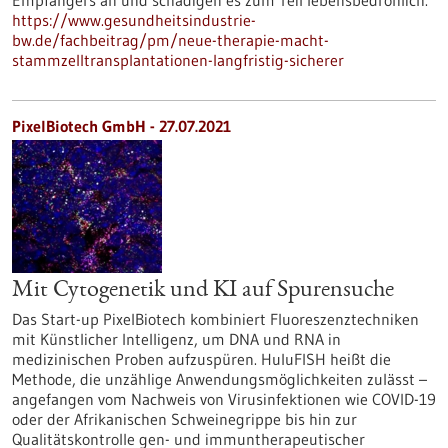
Empfängers an und schädigen es zum Teil lebensbedrohlich.
https://www.gesundheitsindustrie-
bw.de/fachbeitrag/pm/neue-therapie-macht-
stammzelltransplantationen-langfristig-sicherer
PixelBiotech GmbH - 27.07.2021
Mit Cytogenetik und KI auf Spurensuche
Das Start-up PixelBiotech kombiniert Fluoreszenztechniken
mit Künstlicher Intelligenz, um DNA und RNA in
medizinischen Proben aufzuspüren. HuluFISH heißt die
Methode, die unzählige Anwendungsmöglichkeiten zulässt –
angefangen vom Nachweis von Virusinfektionen wie COVID-19
oder der Afrikanischen Schweinegrippe bis hin zur
Qualitätskontrolle gen- und immuntherapeutischer