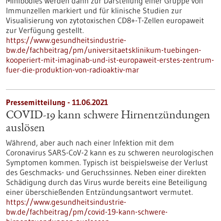
Minibodies werden dann zur Darstellung einer Gruppe von
Immunzellen markiert und für klinische Studien zur
Visualisierung von zytotoxischen CD8+-T-Zellen europaweit
zur Verfügung gestellt.
https://www.gesundheitsindustrie-
bw.de/fachbeitrag/pm/universitaetsklinikum-tuebingen-
kooperiert-mit-imaginab-und-ist-europaweit-erstes-zentrum-
fuer-die-produktion-von-radioaktiv-mar
Pressemitteilung - 11.06.2021
COVID-19 kann schwere Hirnentzündungen
auslösen
Während, aber auch nach einer Infektion mit dem
Coronavirus SARS-CoV-2 kann es zu schweren neurologischen
Symptomen kommen. Typisch ist beispielsweise der Verlust
des Geschmacks- und Geruchssinnes. Neben einer direkten
Schädigung durch das Virus wurde bereits eine Beteiligung
einer überschießenden Entzündungsantwort vermutet.
https://www.gesundheitsindustrie-
bw.de/fachbeitrag/pm/covid-19-kann-schwere-