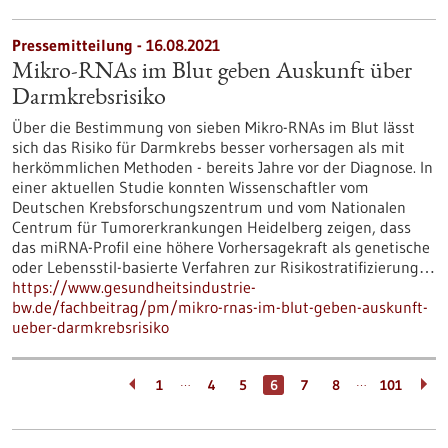
Pressemitteilung - 16.08.2021
Mikro-RNAs im Blut geben Auskunft über
Darmkrebsrisiko
Über die Bestimmung von sieben Mikro-RNAs im Blut lässt
sich das Risiko für Darmkrebs besser vorhersagen als mit
herkömmlichen Methoden - bereits Jahre vor der Diagnose. In
einer aktuellen Studie konnten Wissenschaftler vom
Deutschen Krebsforschungszentrum und vom Nationalen
Centrum für Tumorerkrankungen Heidelberg zeigen, dass
das miRNA-Profil eine höhere Vorhersagekraft als genetische
oder Lebensstil-basierte Verfahren zur Risikostratifizierung…
https://www.gesundheitsindustrie-
bw.de/fachbeitrag/pm/mikro-rnas-im-blut-geben-auskunft-
ueber-darmkrebsrisiko
…
…
1
4
5
6
7
8
101