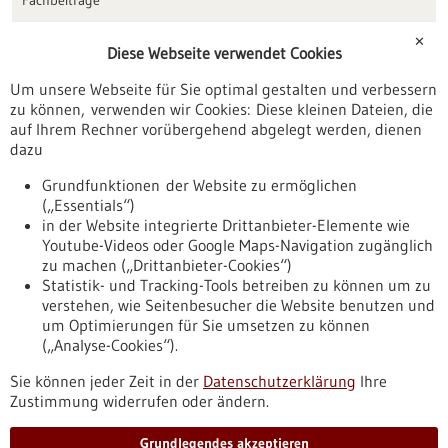
Förderungen
✕
Diese Webseite verwendet Cookies
Veranstaltungen
Um unsere Webseite für Sie optimal gestalten und verbessern
Erscheinungsdatum
zu können, verwenden wir Cookies: Diese kleinen Dateien, die
auf Ihrem Rechner vorübergehend abgelegt werden, dienen
dazu
zurücksetzen
Grundfunktionen der Website zu ermöglichen
(„Essentials“)
anzeigen
in der Website integrierte Drittanbieter-Elemente wie
Youtube-Videos oder Google Maps-Navigation zugänglich
zu machen („Drittanbieter-Cookies“)
Statistik- und Tracking-Tools betreiben zu können um zu
verstehen, wie Seitenbesucher die Website benutzen und
Nach oben
um Optimierungen für Sie umsetzen zu können
(„Analyse-Cookies“).
Sie können jeder Zeit in der
Datenschutzerklärung
Ihre
Informiert bleiben
Zustimmung widerrufen oder ändern.
Newsletter abonnieren
Grundlegendes akzeptieren