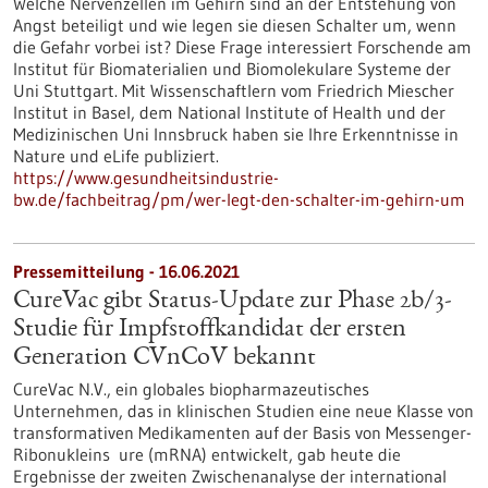
Welche Nervenzellen im Gehirn sind an der Entstehung von
Angst beteiligt und wie legen sie diesen Schalter um, wenn
die Gefahr vorbei ist? Diese Frage interessiert Forschende am
Institut für Biomaterialien und Biomolekulare Systeme der
Uni Stuttgart. Mit Wissenschaftlern vom Friedrich Miescher
Institut in Basel, dem National Institute of Health und der
Medizinischen Uni Innsbruck haben sie Ihre Erkenntnisse in
Nature und eLife publiziert.
https://www.gesundheitsindustrie-
bw.de/fachbeitrag/pm/wer-legt-den-schalter-im-gehirn-um
Pressemitteilung - 16.06.2021
CureVac gibt Status-Update zur Phase 2b/3-
Studie für Impfstoffkandidat der ersten
Generation CVnCoV bekannt
CureVac N.V., ein globales biopharmazeutisches
Unternehmen, das in klinischen Studien eine neue Klasse von
transformativen Medikamenten auf der Basis von Messenger-
Ribonukleins ure (mRNA) entwickelt, gab heute die
Ergebnisse der zweiten Zwischenanalyse der international