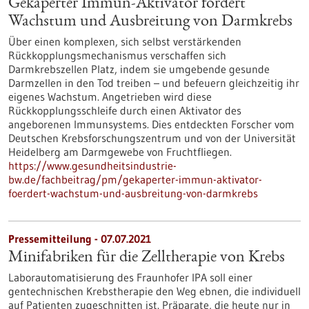
Gekaperter Immun-Aktivator fördert
Wachstum und Ausbreitung von Darmkrebs
Über einen komplexen, sich selbst verstärkenden
Rückkopplungsmechanismus verschaffen sich
Darmkrebszellen Platz, indem sie umgebende gesunde
Darmzellen in den Tod treiben – und befeuern gleichzeitig ihr
eigenes Wachstum. Angetrieben wird diese
Rückkopplungsschleife durch einen Aktivator des
angeborenen Immunsystems. Dies entdeckten Forscher vom
Deutschen Krebsforschungszentrum und von der Universität
Heidelberg am Darmgewebe von Fruchtfliegen.
https://www.gesundheitsindustrie-
bw.de/fachbeitrag/pm/gekaperter-immun-aktivator-
foerdert-wachstum-und-ausbreitung-von-darmkrebs
Pressemitteilung - 07.07.2021
Minifabriken für die Zelltherapie von Krebs
Laborautomatisierung des Fraunhofer IPA soll einer
gentechnischen Krebstherapie den Weg ebnen, die individuell
auf Patienten zugeschnitten ist. Präparate, die heute nur in