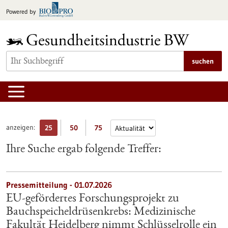
zum
Powered by
Inhalt
springen
suchen
anzeigen:
25
50
75
Ihre Suche ergab folgende Treffer:
Pressemitteilung - 01.07.2026
EU-gefördertes Forschungsprojekt zu
Bauchspeicheldrüsenkrebs: Medizinische
Fakultät Heidelberg nimmt Schlüsselrolle ein