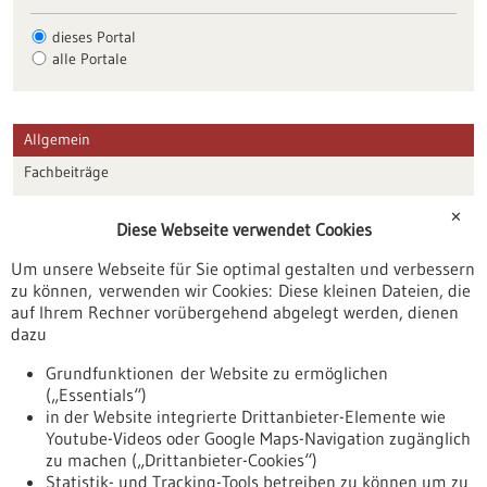
dieses Portal
alle Portale
Allgemein
Fachbeiträge
Förderungen
✕
Diese Webseite verwendet Cookies
Veranstaltungen
Um unsere Webseite für Sie optimal gestalten und verbessern
Erscheinungsdatum
zu können, verwenden wir Cookies: Diese kleinen Dateien, die
auf Ihrem Rechner vorübergehend abgelegt werden, dienen
dazu
zurücksetzen
Grundfunktionen der Website zu ermöglichen
(„Essentials“)
anzeigen
in der Website integrierte Drittanbieter-Elemente wie
Youtube-Videos oder Google Maps-Navigation zugänglich
zu machen („Drittanbieter-Cookies“)
Statistik- und Tracking-Tools betreiben zu können um zu