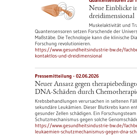
Quantensensoren zur 
Neue Einblicke i
dreidimensional
Muskelaktivität und Tr
Quantensensoren setzen Forschende der Universi
Maßstäbe. Die Technologie kann die klinische Di
Forschung revolutionieren.
https://www.gesundheitsindustrie-bw.de/fachbei
kontaktlos-und-dreidimensional
Pressemitteilung - 02.06.2026
Neuer Ansatz gegen therapiebeding
DNA-Schäden durch Chemotherapie
Krebsbehandlungen verursachen in seltenen Fäl
sekundäre Leukämien. Dieser Blutkrebs kann en
gesunder Zellen schädigen. Ein Forschungsteam
Schutzmechanismus gegen solche Genomschäden 
https://www.gesundheitsindustrie-bw.de/fachb
leukaemien-schutzmechanismus-gegen-dna-sch