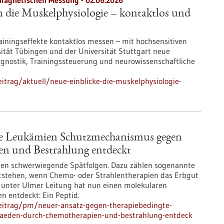
magnetischen Messung - 02.06.2026
n die Muskelphysiologie – kontaktlos und
ainingseffekte kontaktlos messen – mit hochsensitiven
tät Tübingen und der Universität Stuttgart neue
agnostik, Trainingssteuerung und neurowissenschaftliche
trag/aktuell/neue-einblicke-die-muskelphysiologie-
te Leukämien Schutzmechanismus gegen
n und Bestrahlung entdeckt
len schwerwiegende Spätfolgen. Dazu zählen sogenannte
tstehen, wenn Chemo- oder Strahlentherapien das Erbgut
 unter Ulmer Leitung hat nun einen molekularen
entdeckt: Ein Peptid.
eitrag/pm/neuer-ansatz-gegen-therapiebedingte-
aeden-durch-chemotherapien-und-bestrahlung-entdeck