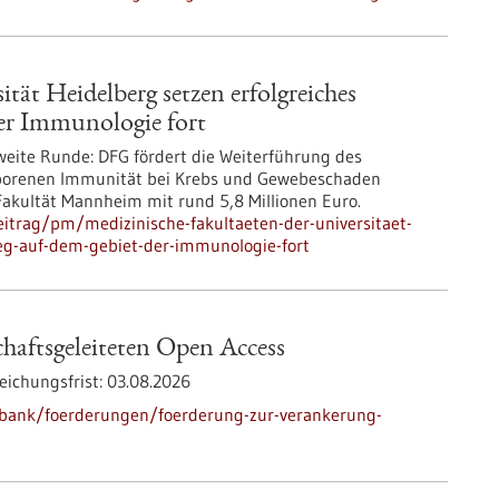
tät Heidelberg setzen erfolgreiches
er Immunologie fort
weite Runde: DFG fördert die Weiterführung des
eborenen Immunität bei Krebs und Gewebeschaden
Fakultät Mannheim mit rund 5,8 Millionen Euro.
itrag/pm/medizinische-fakultaeten-der-universitaet-
leg-auf-dem-gebiet-der-immunologie-fort
haftsgeleiteten Open Access
eichungsfrist:
03.08.2026
nbank/foerderungen/foerderung-zur-verankerung-