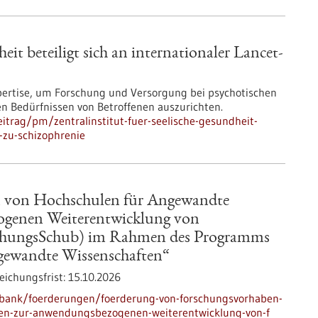
eit beteiligt sich an internationaler Lancet-
pertise, um Forschung und Versorgung bei psychotischen
n Bedürfnissen von Betroffenen auszurichten.
trag/pm/zentralinstitut-fuer-seelische-gesundheit-
n-zu-schizophrenie
 von Hochschulen für Angewandte
ogenen Weiterentwicklung von
chungsSchub) im Rahmen des Programms
gewandte Wissenschaften“
eichungsfrist:
15.10.2026
nbank/foerderungen/foerderung-von-forschungsvorhaben-
ten-zur-anwendungsbezogenen-weiterentwicklung-von-f