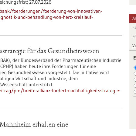
eichungsfrist:
27.07.2026
bank/foerderungen/foerderung-von-innovativen-
agnostik-und-behandlung-von-herz-kreislauf-
A
F
F
V
tsstrategie für das Gesundheitswesen
E
BÄK), der Bundesverband der Pharmazeutischen Industrie
y (CPHP) haben heute ihre Forderungen für eine
en Gesundheitswesen vorgestellt. Die Initiative wird
altigen Wirtschaft und Industrie, dem
Wissenschaft unterstützt.
trag/pm/breite-allianz-fordert-nachhaltigkeitsstrategie-
 Mannheim erhalten eine