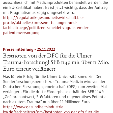
ausschliesslich mit Medizinprodukten behandelt werden, die
ein EU-Zertifikat haben. Es ist jetzt wichtig, dass der Auftrag
mit Pragmatismus zügig umgesetzt wird.
https://regulatorik-gesundheitswirtschaft.bio-
pro.de/aktuelles/pressemitteilungen-und-
fachbeitraege/politik-entscheidet-zugunsten-der-
patientenversorgung
Pressemitteilung - 25.11.2022
Bestnoten von der DFG für die Ulmer
Trauma-Forschung! SFB 1149 mit über 11 Mio.
Euro erneut verlängert
Was für ein Erfolg für die Ulmer Universitätsmedizin! Der
Sonderforschungsbereich zur Trauma-Medizin wird von der
Deutschen Forschungsgemeinschaft (DFG) zum zweiten Mal
verlängert. Für die dritte Förderphase erhält der SFB 1149
„Gefahrenantwort, Störfaktoren und regeneratives Potential
nach akutem Trauma“ nun über 11 Millionen Euro.
https://www.gesundheitsindustrie-
bw.de/fachbeitrag/pm/bestnoten-von-der-dfg-fuer-die-