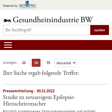
zum
Powered by
Inhalt
springen
suchen
anzeigen:
25
50
75
Ihre Suche ergab folgende Treffer:
Pressemitteilung - 30.11.2022
Studie zu neuartigem Epilepsie-
Hirnschrittmacher
Kürzlich zugelassenes Stimulationssystem soll mittels