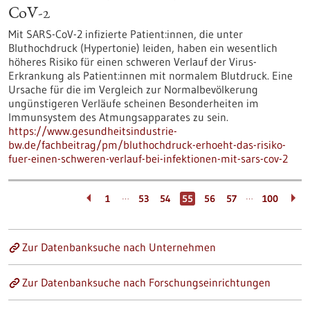
CoV-2
Mit SARS-CoV-2 infizierte Patient:innen, die unter
Bluthochdruck (Hypertonie) leiden, haben ein wesentlich
höheres Risiko für einen schweren Verlauf der Virus-
Erkrankung als Patient:innen mit normalem Blutdruck. Eine
Ursache für die im Vergleich zur Normalbevölkerung
ungünstigeren Verläufe scheinen Besonderheiten im
Immunsystem des Atmungsapparates zu sein.
https://www.gesundheitsindustrie-
bw.de/fachbeitrag/pm/bluthochdruck-erhoeht-das-risiko-
fuer-einen-schweren-verlauf-bei-infektionen-mit-sars-cov-2
…
…
1
53
54
55
56
57
100
Zur Datenbanksuche nach Unternehmen
Zur Datenbanksuche nach Forschungseinrichtungen