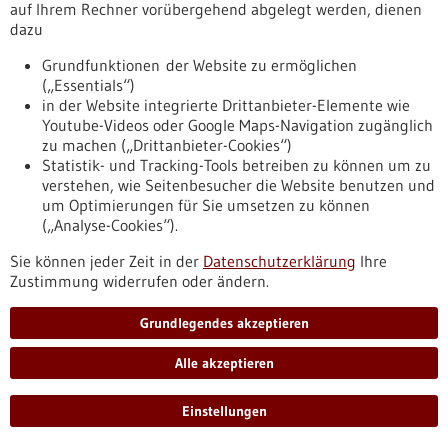
Technologien wie Virtual Reality (VR) und Augmented Reality
auf Ihrem Rechner vorübergehend abgelegt werden, dienen
(AR) im Gesundheitssektor. Ziel der Veranstaltung ist es,
dazu
Kliniker, Wissenschaftler, Entwickler, Designer und andere
Fachleute in interdisziplinären Teams zusammenzuführen,
Grundfunktionen der Website zu ermöglichen
um aus guten Ideen auf dem Gebiet der VR und AR
(„Essentials“)
Prototypen für den Gesundheitsmarkt zu entwickeln.
in der Website integrierte Drittanbieter-Elemente wie
https://www.gesundheitsindustrie-
Youtube-Videos oder Google Maps-Navigation zugänglich
bw.de/fachbeitrag/aktuell/wie-virtual-reality-der-medizin-
zu machen („Drittanbieter-Cookies“)
anwendung-findet
Statistik- und Tracking-Tools betreiben zu können um zu
verstehen, wie Seitenbesucher die Website benutzen und
um Optimierungen für Sie umsetzen zu können
(„Analyse-Cookies“).
Freudenberg Filtration Technologies - 01.10.2020
Sie können jeder Zeit in der
Datenschutzerklärung
Ihre
Zustimmung widerrufen oder ändern.
Grundlegendes akzeptieren
Coronavirus ausgebremst: Mit Filtern gegen
Alle akzeptieren
die Aerosol-Verbreitung
Einstellungen
Filtertechnologie kann Mikroorganismen wie das neue
Coronavirus aus der Luft, auch in Aerosolen, effektiv