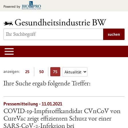
zum
Powered by
Inhalt
springen
suchen
anzeigen:
25
50
75
Ihre Suche ergab folgende Treffer:
Pressemitteilung - 11.01.2021
COVID-19-Impfstoffkandidat CVnCoV von
CureVac zeigt effizienten Schutz vor einer
SARS-CoV-2-Infektion bei