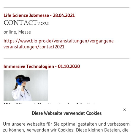
Life Science Jobmesse -
28.04.2021
CONTACT2021
online,
Messe
https://www.bio-pro.de/veranstaltungen/vergangene-
veranstaltungen/contact2021
Immersive Technologien - 01.10.2020
Wie Virtual Reality in der Medizin
✕
Diese Webseite verwendet Cookies
Anwendung findet
Im Juni 2021 findet in Boston (USA) die MedVR statt – der
Um unsere Webseite für Sie optimal gestalten und verbessern
weltweit erste Hackathon für Anwendungen immersiver
zu können, verwenden wir Cookies: Diese kleinen Dateien, die