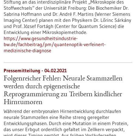
Stiftung an das interdisziplinäre Projekt „Mikroskopie des
Stoffwechsels“ der Universität Freiburg: Die Biochemiker Dr.
Sabrina Hoffmann und Dr. André F. Martins (Werner Siemens
Imaging Center) planen mit den Physikern Dr. Lőrinc Sárkány
und Prof. József Fortágh (Center for Quantum Science) die
Entwicklung einer Mikroskopiemethode.
https://www.gesundheitsindustrie-
bw.de/fachbeitrag/pm/quantenoptik-verfeinert-
medizinische-diagnose
Pressemitteilung - 04.02.2021
Folgenreicher Fehler: Neurale Stammzellen
werden durch epigenetische
Reprogrammierung zu Treibern kindlicher
Hirntumoren
Während der embryonalen Hirnentwicklung durchlaufen
neurale Stammzellen eine Reihe streng geregelter
Entwicklungsphasen. Durch eine Mutation in einem Protein,
das unser Erbgut ordentlich gefaltet im Zellkern verpackt,
wird dieses Timing gestört. Aus frühen Vorläuferzellen