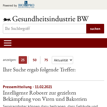
zum
Powered by
Inhalt
springen
suchen
anzeigen:
25
50
75
Ihre Suche ergab folgende Treffer:
Pressemitteilung - 11.02.2021
Intelligente Roboter zur gezielten
Bekämpfung von Viren und Bakterien
Serviceroboter können dazu beitragen, dass Gebäude und