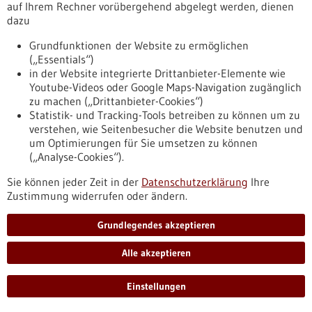
troepfchen-ist-ein-eigenes-testsystem
auf Ihrem Rechner vorübergehend abgelegt werden, dienen
dazu
Grundfunktionen der Website zu ermöglichen
Dossier - 06.12.2019
(„Essentials“)
in der Website integrierte Drittanbieter-Elemente wie
Youtube-Videos oder Google Maps-Navigation zugänglich
zu machen („Drittanbieter-Cookies“)
Statistik- und Tracking-Tools betreiben zu können um zu
verstehen, wie Seitenbesucher die Website benutzen und
um Optimierungen für Sie umsetzen zu können
(„Analyse-Cookies“).
Mikrobiom: Menschliche Gesundheit eng mit
Sie können jeder Zeit in der
Datenschutzerklärung
Ihre
Mikroben-WG vernetzt
Zustimmung widerrufen oder ändern.
Der Mensch beherbergt 1,3-mal so viele Mikroorganismen wie
er Körperzellen hat. Diese mikrobielle Gemeinschaft
Grundlegendes akzeptieren
beeinflusst, wie wir unsere Nahrung verdauen, wie aktiv
unser Immunsystem ist, aber auch, ob wir eher ängstlich
Alle akzeptieren
oder neugierig sind. Mittlerweile wird eine Reihe von
Erkrankungen mit einem gestörten Mikrobiom in Verbindung
Einstellungen
gebracht. Bis das Wissen für Therapien genutzt werden kann,
müssen Forscher noch einen weiten Weg gehen.