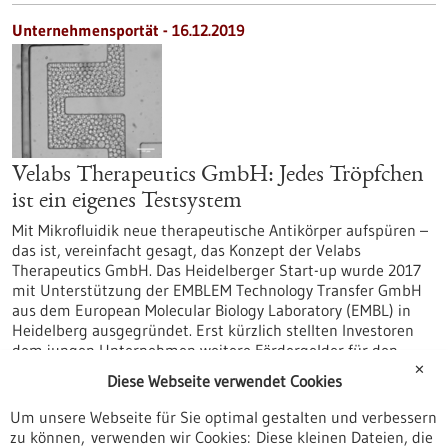
Unternehmensportät - 16.12.2019
Velabs Therapeutics GmbH: Jedes Tröpfchen
ist ein eigenes Testsystem
Mit Mikrofluidik neue therapeutische Antikörper aufspüren –
das ist, vereinfacht gesagt, das Konzept der Velabs
Therapeutics GmbH. Das Heidelberger Start-up wurde 2017
mit Unterstützung der EMBLEM Technology Transfer GmbH
aus dem European Molecular Biology Laboratory (EMBL) in
Heidelberg ausgegründet. Erst kürzlich stellten Investoren
dem jungen Unternehmen weitere Fördergelder für den
Ausbau seiner Technologien und Anwendungen zur
✕
Diese Webseite verwendet Cookies
Verfügung.
https://www.gesundheitsindustrie-
Um unsere Webseite für Sie optimal gestalten und verbessern
bw.de/fachbeitrag/aktuell/velabs-therapeutics-gmbh-jedes-
zu können, verwenden wir Cookies: Diese kleinen Dateien, die