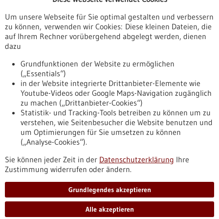
Veranstaltungen
Um unsere Webseite für Sie optimal gestalten und verbessern
Erscheinungsdatum
zu können, verwenden wir Cookies: Diese kleinen Dateien, die
auf Ihrem Rechner vorübergehend abgelegt werden, dienen
dazu
zurücksetzen
Grundfunktionen der Website zu ermöglichen
(„Essentials“)
anzeigen
in der Website integrierte Drittanbieter-Elemente wie
Youtube-Videos oder Google Maps-Navigation zugänglich
zu machen („Drittanbieter-Cookies“)
Statistik- und Tracking-Tools betreiben zu können um zu
verstehen, wie Seitenbesucher die Website benutzen und
Nach oben
um Optimierungen für Sie umsetzen zu können
(„Analyse-Cookies“).
Sie können jeder Zeit in der
Datenschutzerklärung
Ihre
Informiert bleiben
Zustimmung widerrufen oder ändern.
Newsletter abonnieren
Grundlegendes akzeptieren
Alle akzeptieren