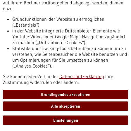
Allgemein
auf Ihrem Rechner vorübergehend abgelegt werden, dienen
dazu
Fachbeiträge
Förderungen
Grundfunktionen der Website zu ermöglichen
(„Essentials“)
Veranstaltungen
in der Website integrierte Drittanbieter-Elemente wie
Youtube-Videos oder Google Maps-Navigation zugänglich
Erscheinungsdatum
zu machen („Drittanbieter-Cookies“)
Statistik- und Tracking-Tools betreiben zu können um zu
verstehen, wie Seitenbesucher die Website benutzen und
zurücksetzen
um Optimierungen für Sie umsetzen zu können
(„Analyse-Cookies“).
anzeigen
Sie können jeder Zeit in der
Datenschutzerklärung
Ihre
Zustimmung widerrufen oder ändern.
Grundlegendes akzeptieren
Nach oben
Alle akzeptieren
Einstellungen
Informiert bleiben