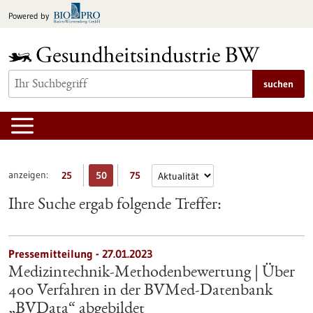
zum
Powered by
Inhalt
springen
suchen
anzeigen:
25
50
75
Ihre Suche ergab folgende Treffer:
Pressemitteilung - 27.01.2023
Medizintechnik-Methodenbewertung | Über
400 Verfahren in der BVMed-Datenbank
„BVData“ abgebildet