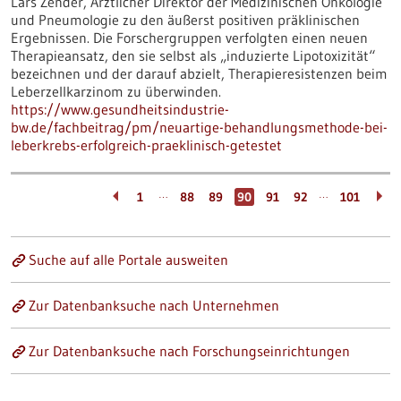
Lars Zender, Ärztlicher Direktor der Medizinischen Onkologie
und Pneumologie zu den äußerst positiven präklinischen
Ergebnissen. Die Forschergruppen verfolgten einen neuen
Therapieansatz, den sie selbst als „induzierte Lipotoxizität“
bezeichnen und der darauf abzielt, Therapieresistenzen beim
Leberzellkarzinom zu überwinden.
https://www.gesundheitsindustrie-
bw.de/fachbeitrag/pm/neuartige-behandlungsmethode-bei-
leberkrebs-erfolgreich-praeklinisch-getestet
…
…
1
88
89
90
91
92
101
Suche auf alle Portale ausweiten
Zur Datenbanksuche nach Unternehmen
Zur Datenbanksuche nach Forschungseinrichtungen