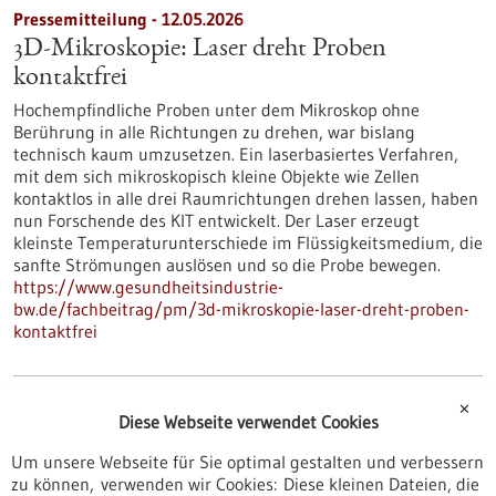
Pressemitteilung - 12.05.2026
3D-Mikroskopie: Laser dreht Proben
kontaktfrei
Hochempfindliche Proben unter dem Mikroskop ohne
Berührung in alle Richtungen zu drehen, war bislang
technisch kaum umzusetzen. Ein laserbasiertes Verfahren,
mit dem sich mikroskopisch kleine Objekte wie Zellen
kontaktlos in alle drei Raumrichtungen drehen lassen, haben
nun Forschende des KIT entwickelt. Der Laser erzeugt
kleinste Temperaturunterschiede im Flüssigkeitsmedium, die
sanfte Strömungen auslösen und so die Probe bewegen.
https://www.gesundheitsindustrie-
bw.de/fachbeitrag/pm/3d-mikroskopie-laser-dreht-proben-
kontaktfrei
Pressemitteilung - 12.05.2026
✕
Diese Webseite verwendet Cookies
Wie Immunzellen Alzheimer beeinflussen: T-
Um unsere Webseite für Sie optimal gestalten und verbessern
Zellen rücken ins Zentrum der Forschung
zu können, verwenden wir Cookies: Diese kleinen Dateien, die
Bestimmte T-Zellen reagieren gezielt auf Amyloid-