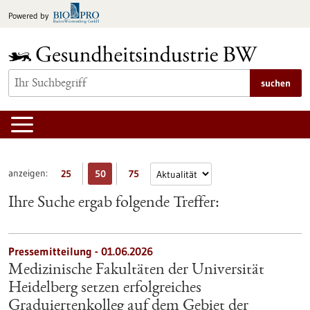
zum
Powered by
Inhalt
springen
suchen
anzeigen:
25
50
75
Ihre Suche ergab folgende Treffer:
Pressemitteilung - 01.06.2026
Medizinische Fakultäten der Universität
Heidelberg setzen erfolgreiches
Graduiertenkolleg auf dem Gebiet der