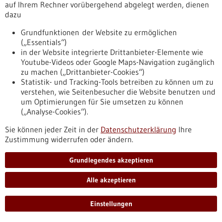
auf Ihrem Rechner vorübergehend abgelegt werden, dienen
Ablagerungen im Gehirn und könnten Entzündungsprozesse
dazu
bei Alzheimer vorantreiben. Die Ergebnisse, die an Mäusen
mit einer Alzheimer-ähnlichen Erkrankung erzielt wurden,
Grundfunktionen der Website zu ermöglichen
eröffnen mögliche neue Ansätze für zeitlich abgestimmte
(„Essentials“)
Therapien. Das zeigten Wissenschaftlerinnen und
in der Website integrierte Drittanbieter-Elemente wie
Wissenschaftler vom Deutschen Krebsforschungszentrum
Youtube-Videos oder Google Maps-Navigation zugänglich
(DKFZ) und der Medizinischen Fakultät Mannheim der
zu machen („Drittanbieter-Cookies“)
Universität Heidelberg.
Statistik- und Tracking-Tools betreiben zu können um zu
https://www.gesundheitsindustrie-
verstehen, wie Seitenbesucher die Website benutzen und
bw.de/fachbeitrag/pm/wie-immunzellen-alzheimer-
um Optimierungen für Sie umsetzen zu können
beeinflussen-t-zellen-ruecken-ins-zentrum-der-forschung-1
(„Analyse-Cookies“).
Sie können jeder Zeit in der
Datenschutzerklärung
Ihre
Zustimmung widerrufen oder ändern.
Pressemitteilung - 12.05.2026
Depression drückt die Vorfreude, nicht den
Grundlegendes akzeptieren
Genuss
Alle akzeptieren
Der im Alltag empfundene und belastende Verlust von
Interesse oder Freude an normalerweise positiven
Aktivitäten, ist ein Kernsymptom einer schweren Depression.
Einstellungen
Noch ist es unklar, wie genau sich diese Anhedonie
manifestiert. Forschende des UKB und der Universität Bonn