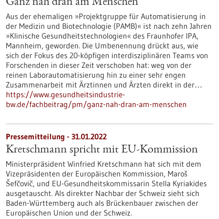
Ganz nah dran am Menschen
Aus der ehemaligen »Projektgruppe für Automatisierung in
der Medizin und Biotechnologie (PAMB)« ist nach zehn Jahren
»Klinische Gesundheitstechnologien« des Fraunhofer IPA,
Mannheim, geworden. Die Umbenennung drückt aus, wie
sich der Fokus des 20-köpfigen interdisziplinären Teams von
Forschenden in dieser Zeit verschoben hat: weg von der
reinen Laborautomatisierung hin zu einer sehr engen
Zusammenarbeit mit Ärztinnen und Ärzten direkt in der…
https://www.gesundheitsindustrie-
bw.de/fachbeitrag/pm/ganz-nah-dran-am-menschen
Pressemitteilung - 31.01.2022
Kretschmann spricht mit EU-Kommission
Ministerpräsident Winfried Kretschmann hat sich mit dem
Vizepräsidenten der Europäischen Kommission, Maroš
Šefčovič, und EU-Gesundheitskommissarin Stella Kyriakides
ausgetauscht. Als direkter Nachbar der Schweiz sieht sich
Baden-Württemberg auch als Brückenbauer zwischen der
Europäischen Union und der Schweiz.