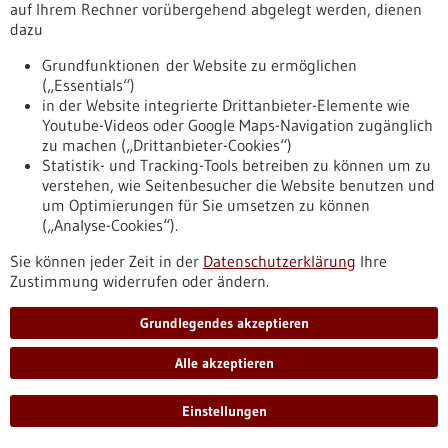
auf Ihrem Rechner vorübergehend abgelegt werden, dienen
Anmeldung
dazu
Anmeldung Optimierung IVD-
Grundfunktionen der Website zu ermöglichen
Probenverfügbarkeit an Kliniken
(„Essentials“)
https://regulatorik-gesundheitswirtschaft.bio-
in der Website integrierte Drittanbieter-Elemente wie
pro.de/veranstaltungen/vergangene-
Youtube-Videos oder Google Maps-Navigation zugänglich
veranstaltungen/anmeldung-optimierung-ivd-
zu machen („Drittanbieter-Cookies“)
probenverfuegbarkeit-kliniken
Statistik- und Tracking-Tools betreiben zu können um zu
verstehen, wie Seitenbesucher die Website benutzen und
um Optimierungen für Sie umsetzen zu können
(„Analyse-Cookies“).
BIOPRO Spezial: Regulation - 13.01.2022
Sie können jeder Zeit in der
Datenschutzerklärung
Ihre
Zustimmung widerrufen oder ändern.
Grundlegendes akzeptieren
IVDR – Neue Anforderungen bei In-House-
Alle akzeptieren
Tests
Einstellungen
Mit der IVDR gibt es verschiedene neue, aber auch einige alte
Aufgaben für die Labore. Dr. Ariane Pott sprach mit Ulrich