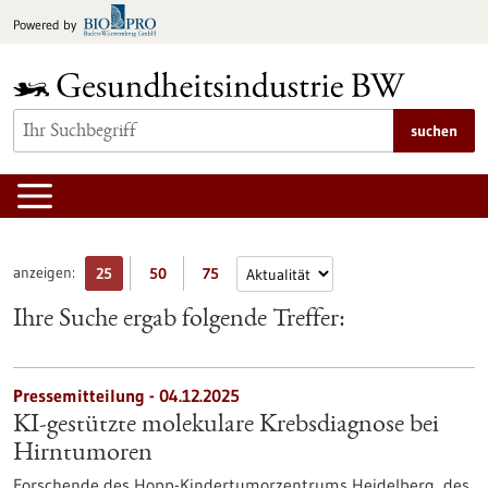
zum
Powered by
Inhalt
springen
suchen
anzeigen:
25
50
75
Ihre Suche ergab folgende Treffer:
Pressemitteilung - 04.12.2025
KI-gestützte molekulare Krebsdiagnose bei
Hirntumoren
Forschende des Hopp-Kindertumorzentrums Heidelberg, des