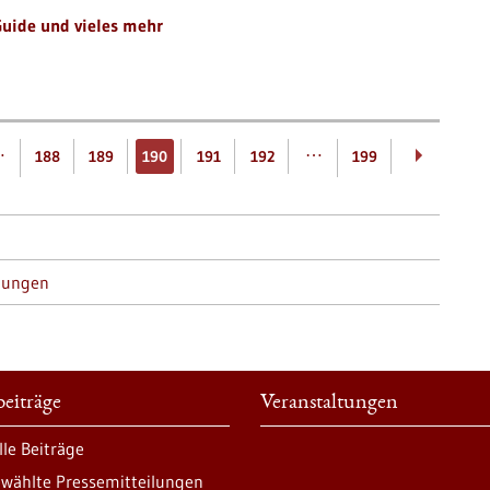
Guide und vieles mehr
…
…
188
189
190
191
192
199
tungen
eiträge
Veranstaltungen
lle Beiträge
wählte Pressemitteilungen