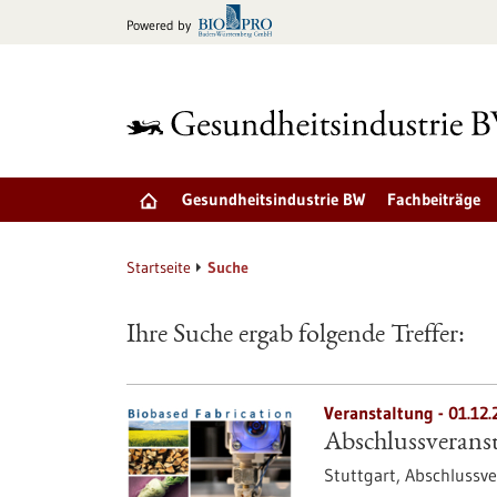
zum
Powered by
Inhalt
springen
Gesundheitsindustrie BW
Fachbeiträge
Startseite
Suche
Ihre Suche ergab folgende Treffer:
Veranstaltung -
01.12.
Abschlussveranst
Stuttgart,
Abschlussve