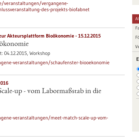
de/veranstaltungen/vergangene-
lussveranstaltung-des-projekts-biofabnet
A
F
zur Akteursplattform Bioökonomie -
15.12.2015
F
oökonomie
V
t:
04.12.2015,
Workshop
E
ngene-veranstaltungen/schaufenster-biooekonomie
2016
cale-up - vom Labormaßstab in die
ngene-veranstaltungen/meet-match-scale-up-vom-