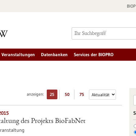
BIO
Veranstaltungen
Datenbanken
Services der BIOPRO
anzeigen:
25
50
75
2015
S
altung des Projekts BioFabNet
ranstaltung