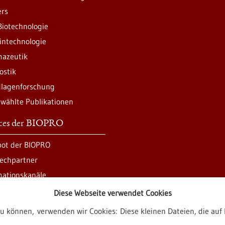
ers
Biotechnologie
intechnologie
azeutik
ostik
lagenforschung
wählte Publikationen
ices der BIOPRO
ot der BIOPRO
echpartner
mationskanäle
Diese Webseite verwendet Cookies
zu können, verwenden wir Cookies: Diese kleinen Dateien, die a