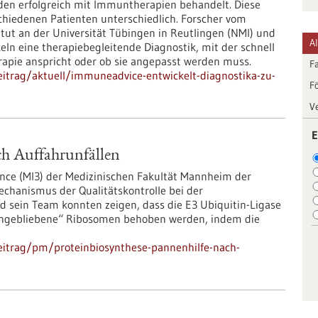
den erfolgreich mit Immuntherapien behandelt. Diese
chiedenen Patienten unterschiedlich. Forscher vom
tut an der Universität Tübingen in Reutlingen (NMI) und
A
eln eine therapiebegleitende Diagnostik, mit der schnell
rapie anspricht oder ob sie angepasst werden muss.
F
itrag/aktuell/immuneadvice-entwickelt-diagnostika-zu-
F
V
E
ch Auffahrunfällen
nce (MI3) der Medizinischen Fakultät Mannheim der
echanismus der Qualitätskontrolle bei der
d sein Team konnten zeigen, dass die E3 Ubiquitin-Ligase
gengebliebene“ Ribosomen behoben werden, indem die
eitrag/pm/proteinbiosynthese-pannenhilfe-nach-