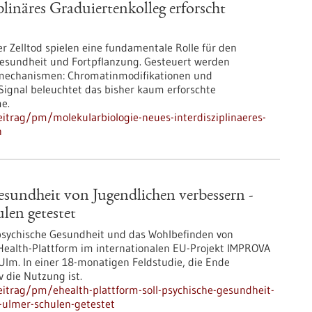
linäres Graduiertenkolleg erforscht
der Zelltod spielen eine fundamentale Rolle für den
esundheit und Fortpflanzung. Gesteuert werden
smechanismen: Chromatinmodifikationen und
Signal beleuchtet das bisher kaum erforschte
e.
itrag/pm/molekularbiologie-neues-interdisziplinaeres-
n
esundheit von Jugendlichen verbessern -
en getestet
ie psychische Gesundheit und das Wohlbefinden von
eHealth-Plattform im internationalen EU-Projekt IMPROVA
Ulm. In einer 18-monatigen Feldstudie, die Ende
v die Nutzung ist.
itrag/pm/ehealth-plattform-soll-psychische-gesundheit-
-ulmer-schulen-getestet