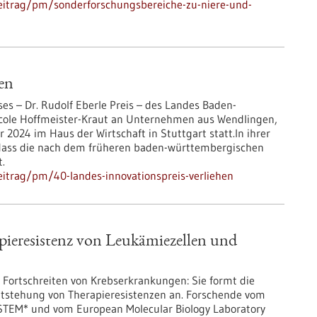
eitrag/pm/sonderforschungsbereiche-zu-niere-und-
en
ses – Dr. Rudolf Eberle Preis – des Landes Baden-
icole Hoffmeister-Kraut an Unternehmen aus Wendlingen,
024 im Haus der Wirtschaft in Stuttgart statt.In ihrer
, dass die nach dem früheren baden-württembergischen
t.
itrag/pm/40-landes-innovationspreis-verliehen
ieresistenz von Leukämiezellen und
m Fortschreiten von Krebserkrankungen: Sie formt die
ntstehung von Therapieresistenzen an. Forschende vom
-STEM* und vom European Molecular Biology Laboratory