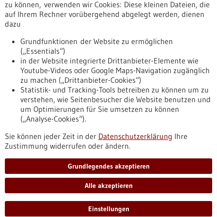
Erscheinungsdatum
zu können, verwenden wir Cookies: Diese kleinen Dateien, die
auf Ihrem Rechner vorübergehend abgelegt werden, dienen
dazu
zurücksetzen
Grundfunktionen der Website zu ermöglichen
(„Essentials“)
anzeigen
in der Website integrierte Drittanbieter-Elemente wie
Youtube-Videos oder Google Maps-Navigation zugänglich
zu machen („Drittanbieter-Cookies“)
Statistik- und Tracking-Tools betreiben zu können um zu
verstehen, wie Seitenbesucher die Website benutzen und
Nach oben
um Optimierungen für Sie umsetzen zu können
(„Analyse-Cookies“).
Sie können jeder Zeit in der
Datenschutzerklärung
Ihre
Informiert bleiben
Zustimmung widerrufen oder ändern.
Newsletter abonnieren
Grundlegendes akzeptieren
Alle akzeptieren
2026
©
Einstellungen