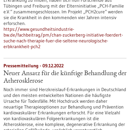
Erkrankung zu finden, haben sich nun Forschende aus
Tübingen und Freiburg mit der Elterninitiative „PCH-Familie
e.V.“ zusammengeschlossen. Im Projekt „PCH2cure“ werden
sie die Krankheit in den kommenden vier Jahren intensiv
erforschen.
https://www.gesundheitsindustrie-
bw.de/fachbeitrag/pm/chan-zuckerberg-initiative-foerdert-
suche-nach-therapie-fuer-die-seltene-neurologische-
erbkrankheit-pch2
Pressemitteilung - 09.12.2022
Neuer Ansatz für die künftige Behandlung der
Atherosklerose
Noch immer sind Herzkreislauf-Erkrankungen in Deutschland
und den meisten entwickelten Nationen die häufigste
Ursache für Todesfälle. Mit Hochdruck werden daher
neuartige Therapieoptionen zur Behandlung und Prävention
kardiovaskulärer Erkrankungen erforscht. Für eine Vielzahl
von kardiovaskulären Folgeerkrankungen ist die
Atherosklerose, eine komplexe, degenerative Erkrankung der