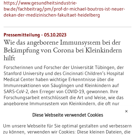
https://www.gesundheitsindustrie-
bw.de/fachbeitrag/pm/prof-dr-michael-boutros-ist-neuer-
dekan-der-medizinischen-fakultaet-heidelberg
Pressemitteilung - 05.10.2023
Wie das angeborene Immunsystem bei der
Bekämpfung von Corona bei Kleinkindern
hilft
Forscherinnen und Forscher der Universität Tübingen, der
Stanford University und des Cincinnati Children’s Hospital
Medical Center haben wichtige Erkenntnisse über die
Immunreaktionen von Säuglingen und Kleinkindern auf
SARS-CoV-2, den Erreger von COVID-19, gewonnen. Ihre
Forschungsarbeit entschlüsselt die Art und Weise, wie das
angeborene Immunsystem von Kleinkindern, die oft nur
leichte oder gar keine Symptome zeigen, mit dem Virus
✕
Diese Webseite verwendet Cookies
fertig wird.
https://www.gesundheitsindustrie-
Um unsere Webseite für Sie optimal gestalten und verbessern
bw.de/fachbeitrag/pm/wie-das-angeborene-immunsystem-
zu können, verwenden wir Cookies: Diese kleinen Dateien, die
bei-der-bekaempfung-von-corona-bei-kleinkindern-hilft