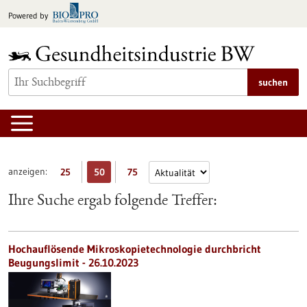
zum
Powered by
Inhalt
springen
suchen
anzeigen:
25
50
75
Ihre Suche ergab folgende Treffer:
Hochauflösende Mikroskopietechnologie durchbricht
Beugungslimit - 26.10.2023