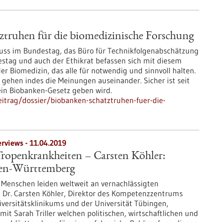
truhen für die biomedizinische Forschung
ss im Bundestag, das Büro für Technikfolgenabschätzung
tag und auch der Ethikrat befassen sich mit diesem
 Biomedizin, das alle für notwendig und sinnvoll halten.
 gehen indes die Meinungen auseinander. Sicher ist seit
kein Biobanken-Gesetz geben wird.
itrag/dossier/biobanken-schatztruhen-fuer-die-
erviews - 11.04.2019
Tropenkrankheiten – Carsten Köhler:
den-Württemberg
e Menschen leiden weltweit an vernachlässigten
. Dr. Carsten Köhler, Direktor des Kompetenzzentrums
versitätsklinikums und der Universität Tübingen,
mit Sarah Triller welchen politischen, wirtschaftlichen und