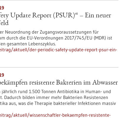
19
afety Update Report (PSUR)“ – Ein neuer
Feld
 der Neuordnung der Zugangsvoraussetzungen für
aum durch die EU-Verordnungen 2017/745/EU (MDR) ist
 den gesamten Lebenszyklus.
trag/aktuell/der-periodic-safety-update-report-psur-ein-
19
bekämpfen resistente Bakterien im Abwasser
 jährlich rund 1.500 Tonnen Antibiotika in Human- und
ht. Dadurch bilden immer mehr Bakterien Resistenzen
ika aus, was die Therapie bakterieller Infektionen massiv
itrag/aktuell/wissenschaftler-bekaempfen-resistente-