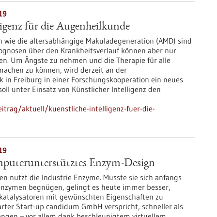
19
ligenz für die Augenheilkunde
 wie die altersabhängige Makuladegeneration (AMD) sind
ognosen über den Krankheitsverlauf können aber nur
en. Um Ängste zu nehmen und die Therapie für alle
machen zu können, wird derzeit an der
k in Freiburg in einer Forschungskooperation ein neues
oll unter Einsatz von Künstlicher Intelligenz den
trag/aktuell/kuenstliche-intelligenz-fuer-die-
19
puterunterstütztes Enzym-Design
en nutzt die Industrie Enzyme. Musste sie sich anfangs
Enzymen begnügen, gelingt es heute immer besser,
katalysatoren mit gewünschten Eigenschaften zu
arter Start-up candidum GmbH verspricht, schneller als
langen – vor allem dank beschleunigtem virtuellem