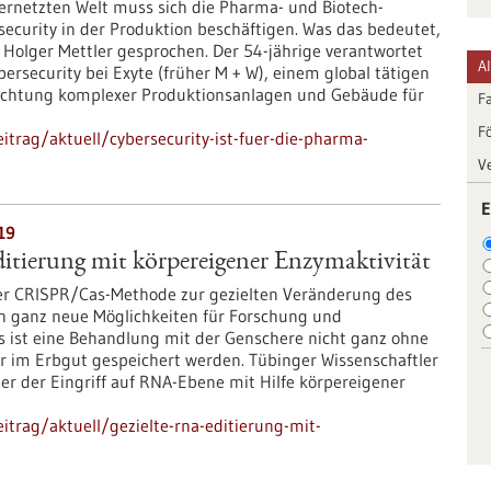
ernetzten Welt muss sich die Pharma- und Biotech-
ecurity in der Produktion beschäftigen. Was das bedeutet,
 Holger Mettler gesprochen. Der 54-jährige verantwortet
A
rsecurity bei Exyte (früher M + W), einem global tätigen
ichtung komplexer Produktionsanlagen und Gebäude für
F
F
trag/aktuell/cybersecurity-ist-fuer-die-pharma-
V
E
19
itierung mit körpereigener Enzymaktivität
er CRISPR/Cas-Methode zur gezielten Veränderung des
ch ganz neue Möglichkeiten für Forschung und
s ist eine Behandlung mit der Genschere nicht ganz ohne
er im Erbgut gespeichert werden. Tübinger Wissenschaftler
der der Eingriff auf RNA-Ebene mit Hilfe körpereigener
trag/aktuell/gezielte-rna-editierung-mit-