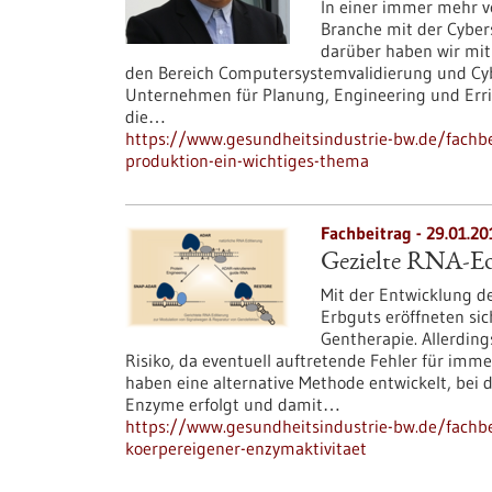
In einer immer mehr v
Branche mit der Cybers
darüber haben wir mit
den Bereich Computersystemvalidierung und Cybe
Unternehmen für Planung, Engineering und Err
die…
https://www.gesundheitsindustrie-bw.de/fachbei
produktion-ein-wichtiges-thema
Fachbeitrag - 29.01.20
Gezielte RNA-Ed
Mit der Entwicklung d
Erbguts eröffneten si
Gentherapie. Allerding
Risiko, da eventuell auftretende Fehler für imm
haben eine alternative Methode entwickelt, bei 
Enzyme erfolgt und damit…
https://www.gesundheitsindustrie-bw.de/fachbei
koerpereigener-enzymaktivitaet