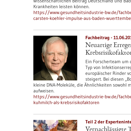
wissenschaftlichen Beitrag Deutschland und Ba
Krankheiten leisten können.
https://www.gesundheitsindustrie-bw.de/fachbe
carsten-koehler-impulse-aus-baden-wuerttembe
Fachbeitrag - 11.06.20
Neuartige Errege
Krebsrisikofakto
Ein Forscherteam um d
Typ von Infektionserre
europäischer Rinder v
steigert. Bei diesen „
kleine DNA-Moleküle, die Ähnlichkeiten sowohl 
aufweisen.
https://www.gesundheitsindustrie-bw.de/fachbei
kuhmilch-als-krebsrisikofaktoren
Teil 2 der Expertenint
Vernachlässigte 