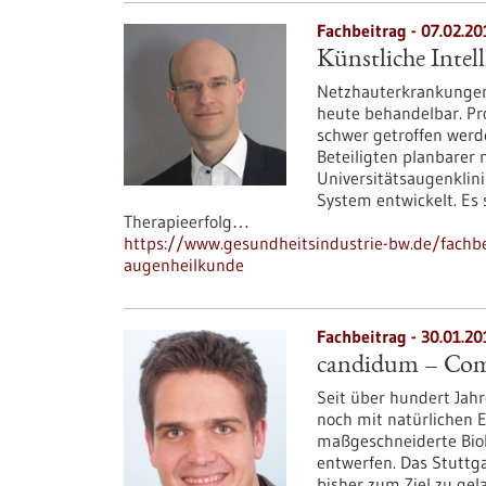
Fachbeitrag - 07.02.20
Künstliche Intel
Netzhauterkrankungen
heute behandelbar. Pr
schwer getroffen werd
Beteiligten planbarer 
Universitätsaugenklini
System entwickelt. Es s
Therapieerfolg…
https://www.gesundheitsindustrie-bw.de/fachbei
augenheilkunde
Fachbeitrag - 30.01.20
candidum – Com
Seit über hundert Jahr
noch mit natürlichen 
maßgeschneiderte Bio
entwerfen. Das Stuttg
bisher zum Ziel zu ge