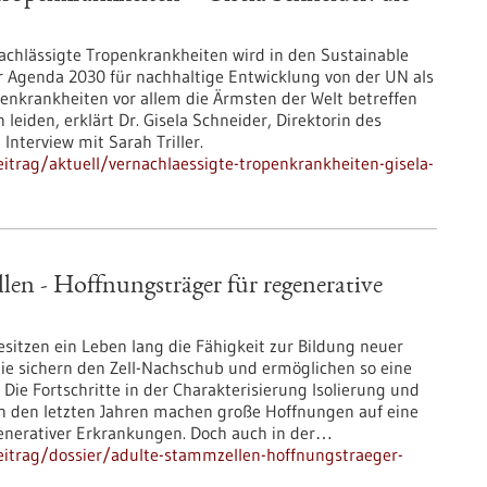
chlässigte Tropenkrankheiten wird in den Sustainable
 Agenda 2030 für nachhaltige Entwicklung von der UN als
openkrankheiten vor allem die Ärmsten der Welt betreffen
leiden, erklärt Dr. Gisela Schneider, Direktorin des
 Interview mit Sarah Triller.
trag/aktuell/vernachlaessigte-tropenkrankheiten-gisela-
en - Hoffnungsträger für regenerative
sitzen ein Leben lang die Fähigkeit zur Bildung neuer
. Sie sichern den Zell-Nachschub und ermöglichen so eine
Die Fortschritte in der Charakterisierung Isolierung und
in den letzten Jahren machen große Hoffnungen auf eine
generativer Erkrankungen. Doch auch in der…
itrag/dossier/adulte-stammzellen-hoffnungstraeger-