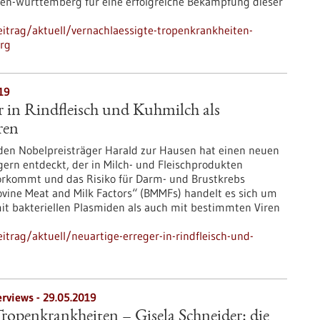
den-Württemberg für eine erfolgreiche Bekämpfung dieser
itrag/aktuell/vernachlaessigte-tropenkrankheiten-
rg
19
r in Rindfleisch und Kuhmilch als
ren
en Nobelpreisträger Harald zur Hausen hat einen neuen
gern entdeckt, der in Milch- und Fleischprodukten
orkommt und das Risiko für Darm- und Brustkrebs
Bovine Meat and Milk Factors“ (BMMFs) handelt es sich um
mit bakteriellen Plasmiden als auch mit bestimmten Viren
trag/aktuell/neuartige-erreger-in-rindfleisch-und-
erviews - 29.05.2019
Tropenkrankheiten – Gisela Schneider: die