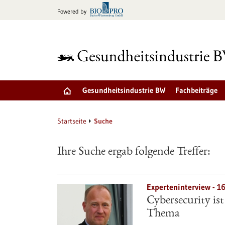
zum
Powered by
Inhalt
springen
Gesundheitsindustrie BW
Fachbeiträge
Startseite
Suche
Ihre Suche ergab folgende Treffer:
Experteninterview - 1
Cybersecurity is
Thema