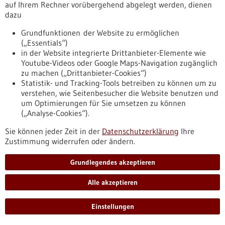
auf Ihrem Rechner vorübergehend abgelegt werden, dienen
dazu
Veranstaltung -
06.07.2026
Max Delbrück Center Bioengineering
Grundfunktionen der Website zu ermöglichen
(„Essentials“)
Symposium
in der Website integrierte Drittanbieter-Elemente wie
Berlin,
Anmeldefrist:
03.07.2026,
Kongress/Symposium
Youtube-Videos oder Google Maps-Navigation zugänglich
zu machen („Drittanbieter-Cookies“)
https://www.gesundheitsindustrie-
Statistik- und Tracking-Tools betreiben zu können um zu
bw.de/veranstaltung/max-delbrueck-center-bioengineering-
verstehen, wie Seitenbesucher die Website benutzen und
symposium
um Optimierungen für Sie umsetzen zu können
(„Analyse-Cookies“).
Pressemitteilung - 29.06.2026
Sie können jeder Zeit in der
Datenschutzerklärung
Ihre
Zustimmung widerrufen oder ändern.
Wie Hautzellen Stress erkennen: Forschende
entdecken Aktivierungsort eines wichtigen
Grundlegendes akzeptieren
Immunrezeptors
Fetttröpfchen in den Hautzellen dienen als Schaltstelle: Der
Alle akzeptieren
wichtige Immunrezeptor NLRP10 wird bei Zellstress an
sogenannten Lipid Droplets aktiviert, kleinen Fetttröpfchen
Einstellungen
innerhalb der Zelle. Forschende der Uni Hohenheim in
Stuttgart und der Uni Bonn haben damit einen bislang