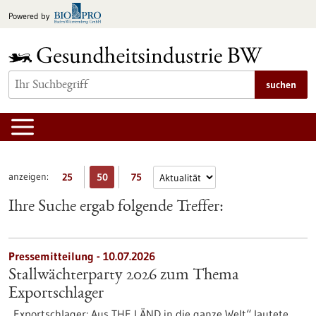
zum
Powered by
Inhalt
springen
suchen
anzeigen:
25
50
75
Ihre Suche ergab folgende Treffer:
Pressemitteilung - 10.07.2026
Stallwächterparty 2026 zum Thema
Exportschlager
„Exportschlager: Aus THE LÄND in die ganze Welt“ lautete