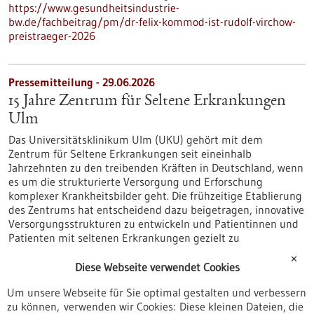
https://www.gesundheitsindustrie-
bw.de/fachbeitrag/pm/dr-felix-kommod-ist-rudolf-virchow-
preistraeger-2026
Pressemitteilung - 29.06.2026
15 Jahre Zentrum für Seltene Erkrankungen
Ulm
Das Universitätsklinikum Ulm (UKU) gehört mit dem
Zentrum für Seltene Erkrankungen seit eineinhalb
Jahrzehnten zu den treibenden Kräften in Deutschland, wenn
es um die strukturierte Versorgung und Erforschung
komplexer Krankheitsbilder geht. Die frühzeitige Etablierung
des Zentrums hat entscheidend dazu beigetragen, innovative
Versorgungsstrukturen zu entwickeln und Patientinnen und
Patienten mit seltenen Erkrankungen gezielt zu
unterstützen.
✕
https://www.gesundheitsindustrie-
Diese Webseite verwendet Cookies
bw.de/fachbeitrag/pm/15-jahre-zentrum-fuer-seltene-
Um unsere Webseite für Sie optimal gestalten und verbessern
erkrankungen-ulm
zu können, verwenden wir Cookies: Diese kleinen Dateien, die