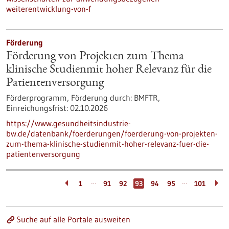
weiterentwicklung-von-f
Förderung
Förderung von Projekten zum Thema
klinische Studienmit hoher Relevanz für die
Patientenversorgung
Förderprogramm,
Förderung durch:
BMFTR,
Einreichungsfrist:
02.10.2026
https://www.gesundheitsindustrie-
bw.de/datenbank/foerderungen/foerderung-von-projekten-
zum-thema-klinische-studienmit-hoher-relevanz-fuer-die-
patientenversorgung
…
…
1
91
92
93
94
95
101
Suche auf alle Portale ausweiten