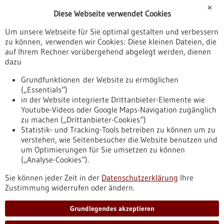
Förderungen
✕
Diese Webseite verwendet Cookies
Veranstaltungen
Um unsere Webseite für Sie optimal gestalten und verbessern
Erscheinungsdatum
zu können, verwenden wir Cookies: Diese kleinen Dateien, die
auf Ihrem Rechner vorübergehend abgelegt werden, dienen
dazu
zurücksetzen
Grundfunktionen der Website zu ermöglichen
(„Essentials“)
anzeigen
in der Website integrierte Drittanbieter-Elemente wie
Youtube-Videos oder Google Maps-Navigation zugänglich
zu machen („Drittanbieter-Cookies“)
Statistik- und Tracking-Tools betreiben zu können um zu
verstehen, wie Seitenbesucher die Website benutzen und
Nach oben
um Optimierungen für Sie umsetzen zu können
(„Analyse-Cookies“).
Sie können jeder Zeit in der
Datenschutzerklärung
Ihre
Informiert bleiben
Zustimmung widerrufen oder ändern.
Newsletter abonnieren
Grundlegendes akzeptieren