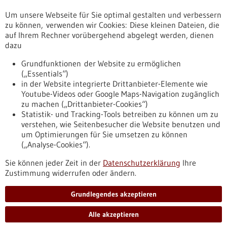
Um unsere Webseite für Sie optimal gestalten und verbessern
Erscheinungsdatum
zu können, verwenden wir Cookies: Diese kleinen Dateien, die
auf Ihrem Rechner vorübergehend abgelegt werden, dienen
dazu
zurücksetzen
Grundfunktionen der Website zu ermöglichen
(„Essentials“)
anzeigen
in der Website integrierte Drittanbieter-Elemente wie
Youtube-Videos oder Google Maps-Navigation zugänglich
zu machen („Drittanbieter-Cookies“)
Statistik- und Tracking-Tools betreiben zu können um zu
verstehen, wie Seitenbesucher die Website benutzen und
Nach oben
um Optimierungen für Sie umsetzen zu können
(„Analyse-Cookies“).
Sie können jeder Zeit in der
Datenschutzerklärung
Ihre
Informiert bleiben
Zustimmung widerrufen oder ändern.
Newsletter abonnieren
Grundlegendes akzeptieren
Alle akzeptieren