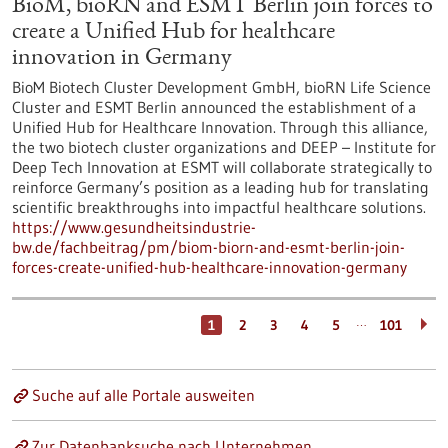
BioM, bioRN and ESMT Berlin join forces to
create a Unified Hub for healthcare
innovation in Germany
BioM Biotech Cluster Development GmbH, bioRN Life Science
Cluster and ESMT Berlin announced the establishment of a
Unified Hub for Healthcare Innovation. Through this alliance,
the two biotech cluster organizations and DEEP – Institute for
Deep Tech Innovation at ESMT will collaborate strategically to
reinforce Germany’s position as a leading hub for translating
scientific breakthroughs into impactful healthcare solutions.
https://www.gesundheitsindustrie-
bw.de/fachbeitrag/pm/biom-biorn-and-esmt-berlin-join-
forces-create-unified-hub-healthcare-innovation-germany
…
1
2
3
4
5
101
Suche auf alle Portale ausweiten
Zur Datenbanksuche nach Unternehmen