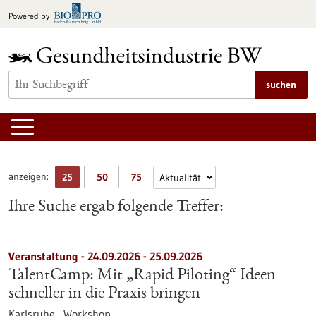
zum
Powered by
Inhalt
springen
suchen
anzeigen:
25
50
75
Ihre Suche ergab folgende Treffer:
Veranstaltung -
24.09.2026
-
25.09.2026
TalentCamp: Mit „Rapid Piloting“ Ideen
schneller in die Praxis bringen
Karlsruhe ,
Workshop