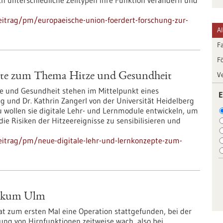
h unterschiedliche Zelltypen ihre Funktion verändern und
itrag/pm/europaeische-union-foerdert-forschung-zur-
A
F
F
V
epte zum Thema Hitze und Gesundheit
e und Gesundheit stehen im Mittelpunkt eines
E
hag und Dr. Kathrin Zangerl von der Universität Heidelberg
wollen sie digitale Lehr- und Lernmodule entwickeln, um
die Risiken der Hitzeereignisse zu sensibilisieren und
eitrag/pm/neue-digitale-lehr-und-lernkonzepte-zum-
nikum Ulm
t zum ersten Mal eine Operation stattgefunden, bei der
tung von Hirnfunktionen zeitweise wach, also bei