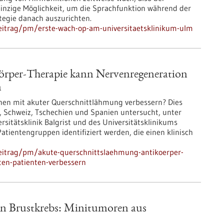
einzige Möglichkeit, um die Sprachfunktion während der
tegie danach auszurichten.
eitrag/pm/erste-wach-op-am-universitaetsklinikum-ulm
örper-Therapie kann Nervenregeneration
n
chen mit akuter Querschnittlähmung verbessern? Dies
, Schweiz, Tschechien und Spanien untersucht, unter
ersitätsklinik Balgrist und des Universitätsklinikums
tientengruppen identifiziert werden, die einen klinisch
eitrag/pm/akute-querschnittslaehmung-antikoerper-
ten-patienten-verbessern
en Brustkrebs: Minitumoren aus