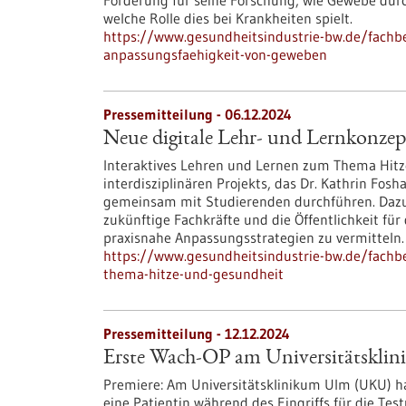
Förderung für seine Forschung, wie Gewebe durc
welche Rolle dies bei Krankheiten spielt.
https://www.gesundheitsindustrie-bw.de/fachbe
anpassungsfaehigkeit-von-geweben
Pressemitteilung - 06.12.2024
Neue digitale Lehr- und Lernkonz
Interaktives Lehren und Lernen zum Thema Hitz
interdisziplinären Projekts, das Dr. Kathrin Fos
gemeinsam mit Studierenden durchführen. Dazu 
zukünftige Fachkräfte und die Öffentlichkeit für 
praxisnahe Anpassungsstrategien zu vermitteln.
https://www.gesundheitsindustrie-bw.de/fachb
thema-hitze-und-gesundheit
Pressemitteilung - 12.12.2024
Erste Wach-​OP am Universitätskli
Premiere: Am Universitätsklinikum Ulm (UKU) ha
eine Patientin während des Eingriffs für die Tes