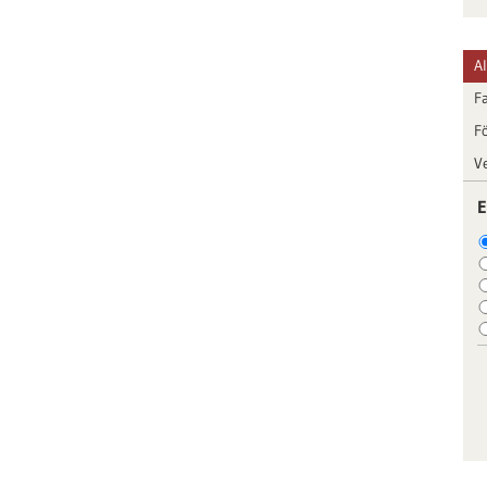
A
F
F
V
E