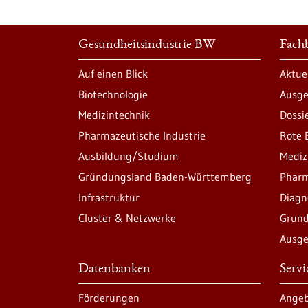
Gesundheitsindustrie BW
Fachb
Auf einen Blick
Aktue
Biotechnologie
Ausge
Medizintechnik
Dossi
Pharmazeutische Industrie
Rote 
Ausbildung/Studium
Mediz
Gründungsland Baden-Württemberg
Pharm
Infrastruktur
Diagn
Cluster & Netzwerke
Grund
Ausge
Datenbanken
Serv
Förderungen
Angeb