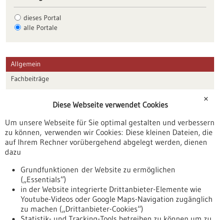
dieses Portal
alle Portale
Allgemein
Fachbeiträge
Förderungen
✕
Diese Webseite verwendet Cookies
Veranstaltungen
Um unsere Webseite für Sie optimal gestalten und verbessern
Erscheinungsdatum
zu können, verwenden wir Cookies: Diese kleinen Dateien, die
auf Ihrem Rechner vorübergehend abgelegt werden, dienen
dazu
zurücksetzen
Grundfunktionen der Website zu ermöglichen
(„Essentials“)
anzeigen
in der Website integrierte Drittanbieter-Elemente wie
Youtube-Videos oder Google Maps-Navigation zugänglich
zu machen („Drittanbieter-Cookies“)
Statistik- und Tracking-Tools betreiben zu können um zu