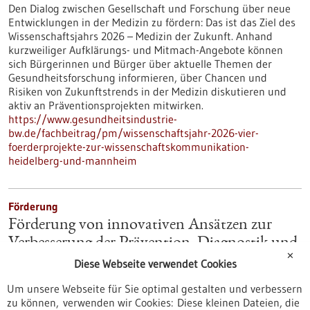
Den Dialog zwischen Gesellschaft und Forschung über neue
Entwicklungen in der Medizin zu fördern: Das ist das Ziel des
Wissenschaftsjahrs 2026 – Medizin der Zukunft. Anhand
kurzweiliger Aufklärungs- und Mitmach-Angebote können
sich Bürgerinnen und Bürger über aktuelle Themen der
Gesundheitsforschung informieren, über Chancen und
Risiken von Zukunftstrends in der Medizin diskutieren und
aktiv an Präventionsprojekten mitwirken.
https://www.gesundheitsindustrie-
bw.de/fachbeitrag/pm/wissenschaftsjahr-2026-vier-
foerderprojekte-zur-wissenschaftskommunikation-
heidelberg-und-mannheim
Förderung
Förderung von innovativen Ansätzen zur
Verbesserung der Prävention, Diagnostik und
✕
Behandlung von Herz-Kreislauf-
Diese Webseite verwendet Cookies
Erkrankungen
Um unsere Webseite für Sie optimal gestalten und verbessern
Förderprogramm,
Förderung durch:
BMFTR,
zu können, verwenden wir Cookies: Diese kleinen Dateien, die