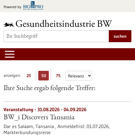
zum
Powered by
Inhalt
springen
suchen
anzeigen:
25
50
75
Ihre Suche ergab folgende Treffer:
Veranstaltung -
31.08.2026
-
04.09.2026
BW_i Discovers Tansania
Dar es Salaam, Tansania ,
Anmeldefrist:
01.07.2026,
Markterkundungsreise