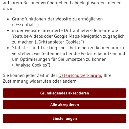
Einreichungsfrist:
27.07.2026
auf Ihrem Rechner vorübergehend abgelegt werden, dienen
dazu
https://www.gesundheitsindustrie-
bw.de/datenbank/foerderungen/foerderung-von-
Grundfunktionen der Website zu ermöglichen
innovativen-ansaetzen-zur-verbesserung-der-praevention-
(„Essentials“)
diagnostik-und-behandlung-von-herz-kreislauf-erkrankungen
in der Website integrierte Drittanbieter-Elemente wie
Youtube-Videos oder Google Maps-Navigation zugänglich
zu machen („Drittanbieter-Cookies“)
…
…
1
93
94
95
96
97
100
Statistik- und Tracking-Tools betreiben zu können um zu
verstehen, wie Seitenbesucher die Website benutzen und
um Optimierungen für Sie umsetzen zu können
Zur Datenbanksuche nach Unternehmen
(„Analyse-Cookies“).
Sie können jeder Zeit in der
Datenschutzerklärung
Ihre
Zur Datenbanksuche nach Forschungseinrichtungen
Zustimmung widerrufen oder ändern.
Grundlegendes akzeptieren
Alle akzeptieren
Einstellungen
Suchbegriffe