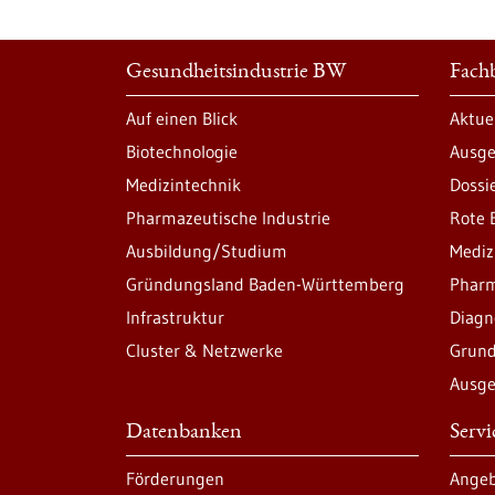
Gesundheitsindustrie BW
Fachb
Auf einen Blick
Aktue
Biotechnologie
Ausge
Medizintechnik
Dossi
Pharmazeutische Industrie
Rote 
Ausbildung/Studium
Mediz
Gründungsland Baden-Württemberg
Pharm
Infrastruktur
Diagn
Cluster & Netzwerke
Grund
Ausge
Datenbanken
Serv
Förderungen
Angeb