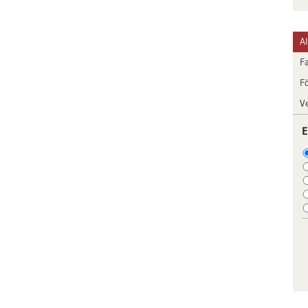
A
F
F
V
E