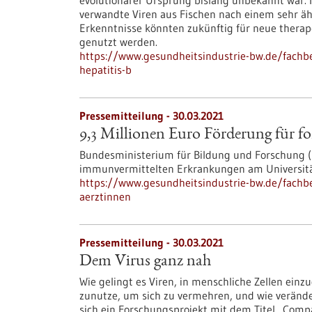
evolutionärer Ursprung bislang unbekannt war. 
verwandte Viren aus Fischen nach einem sehr ä
Erkenntnisse könnten zukünftig für neue therap
genutzt werden.
https://www.gesundheitsindustrie-bw.de/fachbei
hepatitis-b
Pressemitteilung - 30.03.2021
9,3 Millionen Euro Förderung für f
Bundesministerium für Bildung und Forschung 
immunvermittelten Erkrankungen am Universitä
https://www.gesundheitsindustrie-bw.de/fachbe
aerztinnen
Pressemitteilung - 30.03.2021
Dem Virus ganz nah
Wie gelingt es Viren, in menschliche Zellen ein
zunutze, um sich zu vermehren, und wie veränder
sich ein Forschungsprojekt mit dem Titel „Compa