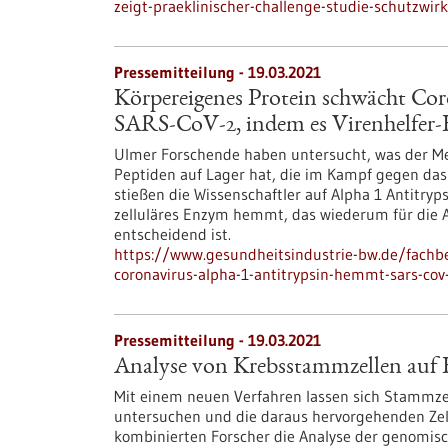
zeigt-praeklinischer-challenge-studie-schutzwi
Pressemitteilung - 19.03.2021
Körpereigenes Protein schwächt Co
SARS-CoV-2, indem es Virenhelfer-
Ulmer Forschende haben untersucht, was der Men
Peptiden auf Lager hat, die im Kampf gegen das n
stießen die Wissenschaftler auf Alpha 1 Antitryps
zelluläres Enzym hemmt, das wiederum für die A
entscheidend ist.
https://www.gesundheitsindustrie-bw.de/fachb
coronavirus-alpha-1-antitrypsin-hemmt-sars-cov
Pressemitteilung - 19.03.2021
Analyse von Krebsstammzellen auf E
Mit einem neuen Verfahren lassen sich Stammze
untersuchen und die daraus hervorgehenden Zell
kombinierten Forscher die Analyse der genomisc