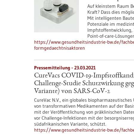
Auf kleinstem Raum Be
Kraft? Dass dies mögli
Mit intelligenten Baut
Potenziale im medizin
Impfstoffentwicklung, 
Point-of-care-Lösungen
https://www.gesundheitsindustrie-bw.de/fachbe
formgedaechtnisaktoren
Pressemitteilung - 23.03.2021
CureVacs COVID-19-Impfstoffkandid
Challenge-Studie Schutzwirkung gege
Variante) von SARS-CoV-2
CureVac N.V., ein globales biopharmazeutisches
von transformativen Medikamenten auf der Basi
mit der Veröffentlichung von präklinischen Dat
vor Challenge-Infektionen mit der besorgniserr
südafrikanischen Variante, schützt.
https://www.gesundheitsindustrie-bw.de/fachbe