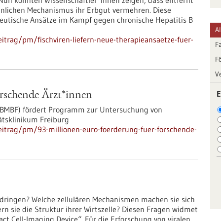
Nun konnten Wissenschaftler*innen zeigen, dass entfernt
hnlichen Mechanismus ihr Erbgut vermehren. Diese
eutische Ansätze im Kampf gegen chronische Hepatitis B
A
trag/pm/fischviren-liefern-neue-therapieansaetze-fuer-
F
F
V
E
orschende Ärzt*innen
(BMBF) fördert Programm zur Untersuchung von
tsklinikum Freiburg
itrag/pm/93-millionen-euro-foerderung-fuer-forschende-
zudringen? Welche zellulären Mechanismen machen sie sich
n sie die Struktur ihrer Wirtszelle? Diesen Fragen widmet
ct Cell-Imaging Device“. Für die Erforschung von viralen