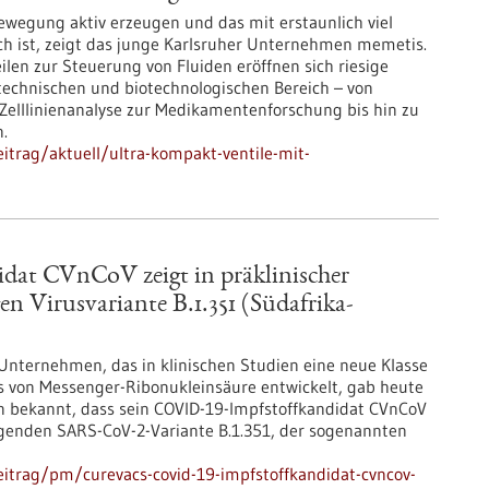
wegung aktiv erzeugen und das mit erstaunlich viel
ch ist, zeigt das junge Karlsruher Unternehmen memetis.
eilen zur Steuerung von Fluiden eröffnen sich riesige
technischen und biotechnologischen Bereich – von
Zelllinienanalyse zur Medikamentenforschung bis hin zu
.
itrag/aktuell/ultra-kompakt-ventile-mit-
at CVnCoV zeigt in präklinischer
n Virusvariante B.1.351 (Südafrika-
 Unternehmen, das in klinischen Studien eine neue Klasse
s von Messenger-Ribonukleinsäure entwickelt, gab heute
en bekannt, dass sein COVID-19-Impfstoffkandidat CVnCoV
egenden SARS-CoV-2-Variante B.1.351, der sogenannten
itrag/pm/curevacs-covid-19-impfstoffkandidat-cvncov-