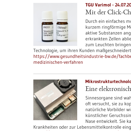
TGU Varimol - 24.07.2
Mit der Click-C
Durch ein einfaches m
kurzem ringförmige Mo
aktive Substanzen ang
erkrankten Zellen abli
zum Leuchten bringen.
Technologie, um ihren Kunden maßgeschneidert
https://www.gesundheitsindustrie-bw.de/fachbe
medizinischen-verfahren
Mikrostrukturtechnolo
Eine elektronisc
Sinnesorgane sind wah
oft versucht, sie zu k
natürliche Vorbilder w
künstlicher Geruchssi
Nase entwickelt. Sie 
Krankheiten oder zur Lebensmittelkontrolle ein