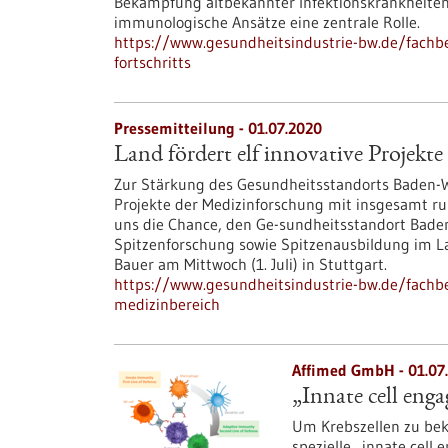
Bekämpfung altbekannter Infektionskrankheiten 
immunologische Ansätze eine zentrale Rolle.
https://www.gesundheitsindustrie-bw.de/fachbe
fortschritts
Pressemitteilung - 01.07.2020
Land fördert elf innovative Projekt
Zur Stärkung des Gesundheitsstandorts Baden-W
Projekte der Medizinforschung mit insgesamt run
uns die Chance, den Ge-sundheitsstandort Bade
Spitzenforschung sowie Spitzenausbildung im La
Bauer am Mittwoch (1. Juli) in Stuttgart.
https://www.gesundheitsindustrie-bw.de/fachbei
medizinbereich
Affimed GmbH - 01.07
„Innate cell eng
Um Krebszellen zu be
spezielle „innate cell