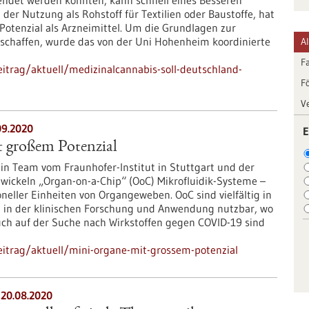
endet werden könnten, kann schnell eines Besseren
der Nutzung als Rohstoff für Textilien oder Baustoffe, hat
 Potenzial als Arzneimittel. Um die Grundlagen zur
schaffen, wurde das von der Uni Hohenheim koordinierte
A
F
itrag/aktuell/medizinalcannabis-soll-deutschland-
F
V
09.2020
E
 großem Potenzial
sein Team vom Fraunhofer-Institut in Stuttgart und der
twickeln „Organ-on-a-Chip“ (OoC) Mikrofluidik-Systeme –
eller Einheiten von Organgeweben. OoC sind vielfältig in
 in der klinischen Forschung und Anwendung nutzbar, wo
uch auf der Suche nach Wirkstoffen gegen COVID-19 sind
itrag/aktuell/mini-organe-mit-grossem-potenzial
 20.08.2020