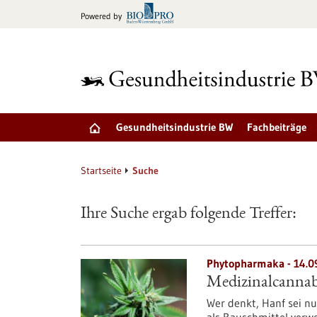
zum
Powered by
Inhalt
springen
Gesundheitsindustrie BW
Fachbeiträge
Startseite
Suche
Ihre Suche ergab folgende Treffer:
Phytopharmaka - 14.0
Medizinalcannabi
Wer denkt, Hanf sei nur