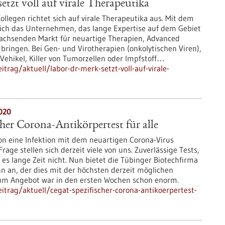
etzt voll auf virale Therapeutika
ollegen richtet sich auf virale Therapeutika aus. Mit dem
sich das Unternehmen, das lange Expertise auf dem Gebiet
 wachsenden Markt für neuartige Therapien, Advanced
 bringen. Bei Gen- und Virotherapien (onkolytischen Viren),
 Vehikel, Killer von Tumorzellen oder Impfstoff…
rag/aktuell/labor-dr-merk-setzt-voll-auf-virale-
020
her Corona-Antikörpertest für alle
hon eine Infektion mit dem neuartigen Corona-Virus
age stellen sich derzeit viele von uns. Zuverlässige Tests,
 es lange Zeit nicht. Nun bietet die Tübinger Biotechfirma
n an, der dies mit der höchsten derzeit möglichen
zum Angebot war in den ersten Wochen schon enorm.
trag/aktuell/cegat-spezifischer-corona-antikoerpertest-