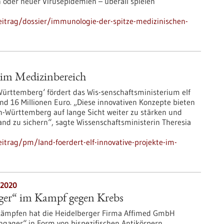
oder neuer Virusepidemien – überall spielen
itrag/dossier/immunologie-der-spitze-medizinischen-
e im Medizinbereich
ürttemberg‘ fördert das Wis-senschaftsministerium elf
d 16 Millionen Euro. „Diese innovativen Konzepte bieten
n-Württemberg auf lange Sicht weiter zu stärken und
nd zu sichern“, sagte Wissenschaftsministerin Theresia
trag/pm/land-foerdert-elf-innovative-projekte-im-
.2020
ager“ im Kampf gegen Krebs
kämpfen hat die Heidelberger Firma Affimed GmbH
 engager“ in Form von bispezifischen Antikörpern