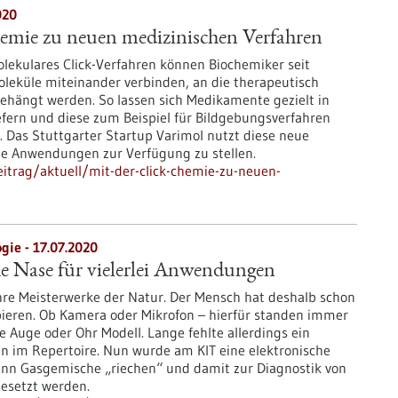
020
hemie zu neuen medizinischen Verfahren
olekulares Click-Verfahren können Biochemiker seit
leküle miteinander verbinden, an die therapeutisch
ehängt werden. So lassen sich Medikamente gezielt in
efern und diese zum Beispiel für Bildgebungsverfahren
 Das Stuttgarter Startup Varimol nutzt diese neue
e Anwendungen zur Verfügung zu stellen.
itrag/aktuell/mit-der-click-chemie-zu-neuen-
gie - 17.07.2020
he Nase für vielerlei Anwendungen
re Meisterwerke der Natur. Der Mensch hat deshalb schon
opieren. Ob Kamera oder Mikrofon – hierfür standen immer
ie Auge oder Ohr Modell. Lange fehlte allerdings ein
nn im Repertoire. Nun wurde am KIT eine elektronische
kann Gasgemische „riechen“ und damit zur Diagnostik von
gesetzt werden.