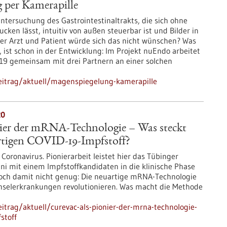
 per Kamerapille
ntersuchung des Gastrointestinaltrakts, die sich ohne
cken lässt, intuitiv von außen steuerbar ist und Bilder in
cher Arzt und Patient würde sich das nicht wünschen? Was
, ist schon in der Entwicklung: Im Projekt nuEndo arbeitet
19 gemeinsam mit drei Partnern an einer solchen
eitrag/aktuell/magenspiegelung-kamerapille
20
nier der mRNA-Technologie – Was steckt
rtigen COVID-19-Impfstoff?
Coronavirus. Pionierarbeit leistet hier das Tübinger
ni mit einem Impfstoffkandidaten in die klinische Phase
. Doch damit nicht genug: Die neuartige mRNA-Technologie
chselerkrankungen revolutionieren. Was macht die Methode
trag/aktuell/curevac-als-pionier-der-mrna-technologie-
stoff