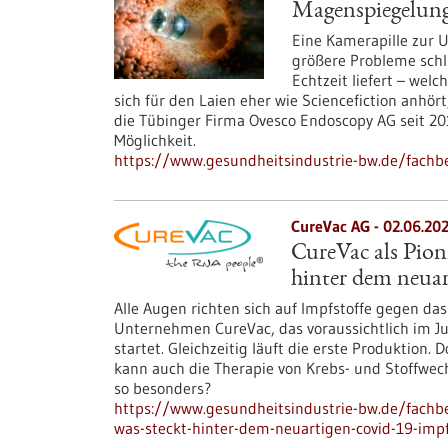
Magenspiegelung
Eine Kamerapille zur U
größere Probleme schlu
Echtzeit liefert – wel
sich für den Laien eher wie Sciencefiction anhört
die Tübinger Firma Ovesco Endoscopy AG seit 20
Möglichkeit.
https://www.gesundheitsindustrie-bw.de/fachb
CureVac AG - 02.06.20
CureVac als Pio
hinter dem neua
Alle Augen richten sich auf Impfstoffe gegen das 
Unternehmen CureVac, das voraussichtlich im Ju
startet. Gleichzeitig läuft die erste Produktion
kann auch die Therapie von Krebs- und Stoffwe
so besonders?
https://www.gesundheitsindustrie-bw.de/fachbei
was-steckt-hinter-dem-neuartigen-covid-19-impf